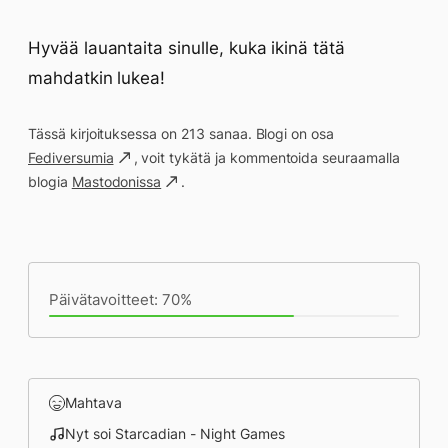
Hyvää lauantaita sinulle, kuka ikinä tätä
mahdatkin lukea!
Tässä kirjoituksessa on 213 sanaa. Blogi on osa
Fediversumia
, voit tykätä ja kommentoida seuraamalla
blogia
Mastodonissa
.
Päivän saavutukset kirjoittamishetkeen
(13:20) mennessä
Päivätavoitteet: 70%
Mahtava
Nyt soi Starcadian - Night Games