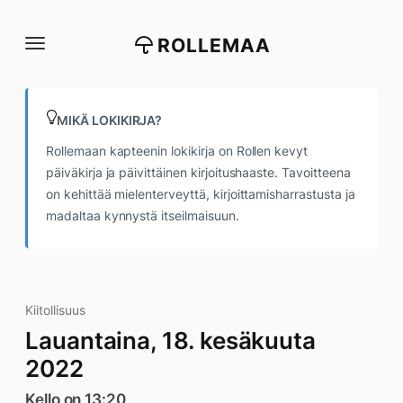
Siirry
suoraan
ROLLEMAA
sisältöön
MIKÄ LOKIKIRJA?
Rollemaan kapteenin lokikirja on Rollen kevyt
päiväkirja ja päivittäinen kirjoitushaaste. Tavoitteena
on kehittää mielenterveyttä, kirjoittamisharrastusta ja
madaltaa kynnystä itseilmaisuun.
Kiitollisuus
Lauantaina, 18. kesäkuuta
2022
Kello on 13:20