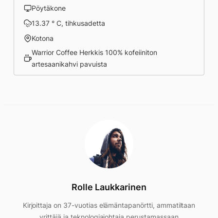
Pöytäkone
13.37 ° C, tihkusadetta
Kotona
Warrior Coffee Herkkis 100% kofeiiniton
artesaanikahvi pavuista
Rolle Laukkarinen
Kirjoittaja on 37-vuotias elämäntapanörtti, ammatiltaan
yrittäjä ja teknologiajohtaja perustamassaan