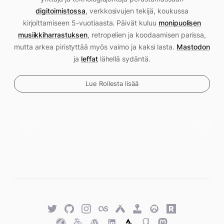
digitoimistossa
, verkkosivujen tekijä, koukussa
kirjoittamiseen 5-vuotiaasta. Päivät kuluu
monipuolisen
musiikkiharrastuksen
, retropelien ja koodaamisen parissa,
mutta arkea piristyttää myös vaimo ja kaksi lasta.
Mastodon
ja
leffat
lähellä sydäntä.
Lue Rollesta lisää
Twitter
GitHub
Twitter
Last.fm
Untappd
Retro
Overwatch
Rawg.io
Achievements
Trakt
Keybase
WordPress
WordPress
Strava
Goodreads
Mastodon