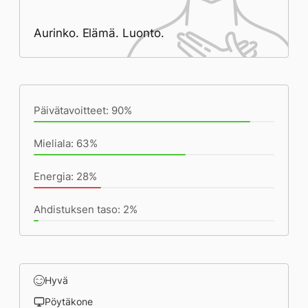
Aurinko. Elämä. Luonto.
Päivän saavutukset kirjoittamishetkeen
(18:43) mennessä
Päivätavoitteet: 90%
Mieliala: 63%
Energia: 28%
Ahdistuksen taso: 2%
Hyvä
Pöytäkone