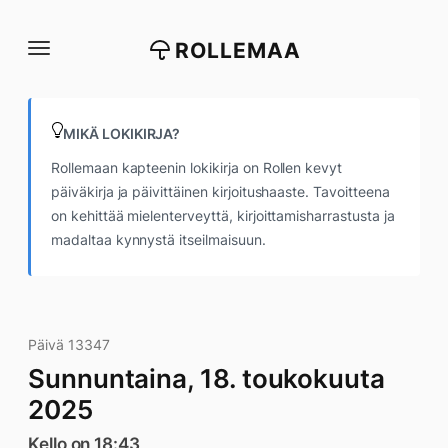
Siirry
suoraan
ROLLEMAA
sisältöön
MIKÄ LOKIKIRJA?
Rollemaan kapteenin lokikirja on Rollen kevyt
päiväkirja ja päivittäinen kirjoitushaaste. Tavoitteena
on kehittää mielenterveyttä, kirjoittamisharrastusta ja
madaltaa kynnystä itseilmaisuun.
Päivä 13347
Sunnuntaina, 18. toukokuuta
2025
Kello on 18:43