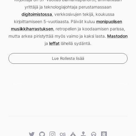
yrittäjä ja teknologiajohtaja perustamassaan
digitoimistossa
, verkkosivujen tekijä, koukussa
kirjoittamiseen 5-vuotiaasta. Päivät kuluu
monipuolisen
musiikkiharrastuksen
, retropelien ja koodaamisen parissa,
mutta arkea piristyttää myös vaimo ja kaksi lasta.
Mastodon
ja
leffat
lähellä sydäntä.
Lue Rollesta lisää
Twitter
GitHub
Twitter
Last.fm
Untappd
Retro
Overwatch
Rawg.io