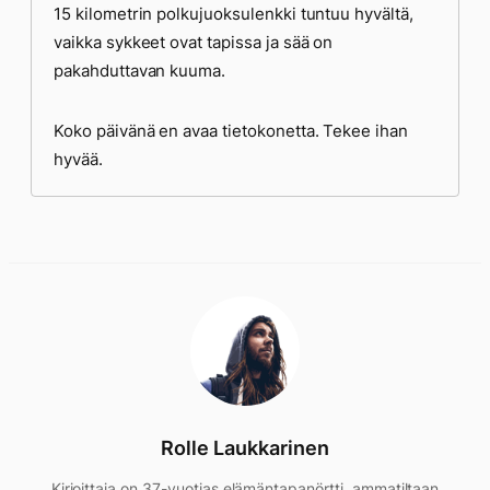
15 kilometrin polkujuoksulenkki tuntuu hyvältä,
vaikka sykkeet ovat tapissa ja sää on
pakahduttavan kuuma.
Koko päivänä en avaa tietokonetta. Tekee ihan
hyvää.
Rolle Laukkarinen
Kirjoittaja on 37-vuotias elämäntapanörtti, ammatiltaan