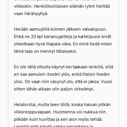
viikkokin. Henkilökohtaisen elämän rytmi heittää
vaan häränpyllyä.
Herään aamuyöllä kolmen jälkeen vatsakipuun.
Ehkä ne 20 kpl kananugetteja ja karkkipussi eivät
olleetkaan hyvä iltapala-idea. En minä tiedä miten
tämä taas on mennyt tällaiseksi.
En ole tällä viikolla käynyt kertaakaan lenkillä, sillä
en saa aamuisin itseäni ylös, enkä iltaisin itseäni
ulos. On vaan niin väsynyt olo, että ei jaksa. Vuosi
sitten tähän aikaan olin paljon virkeämpi.
Helatorstai, mutta teen töitä, koska haluan pitkän
viikonloppuvapaan. Huomenna voi nukkua niin
pitkään kuin huvittaa ja sen aion myös tehdä.
Lenkillä ehtii käydä vaikka perjantaina ja