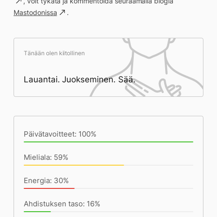
, voit tykätä ja kommentoida seuraamalla blogia
Mastodonissa
.
Tänään olen kiitollinen
Lauantai. Juokseminen. Sää.
Päivän saavutukset kirjoittamishetkeen
(22:46) mennessä
Päivätavoitteet: 100%
Mieliala: 59%
Energia: 30%
Ahdistuksen taso: 16%