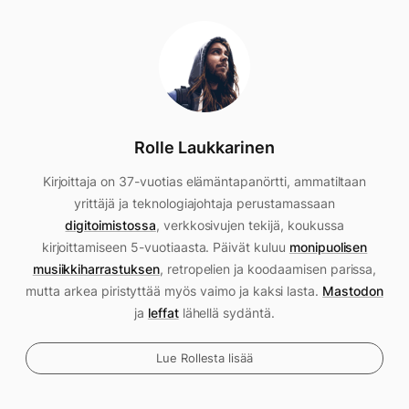
Rolle Laukkarinen
Kirjoittaja on 37-vuotias elämäntapanörtti, ammatiltaan
yrittäjä ja teknologiajohtaja perustamassaan
digitoimistossa
, verkkosivujen tekijä, koukussa
kirjoittamiseen 5-vuotiaasta. Päivät kuluu
monipuolisen
musiikkiharrastuksen
, retropelien ja koodaamisen parissa,
mutta arkea piristyttää myös vaimo ja kaksi lasta.
Mastodon
ja
leffat
lähellä sydäntä.
Lue Rollesta lisää