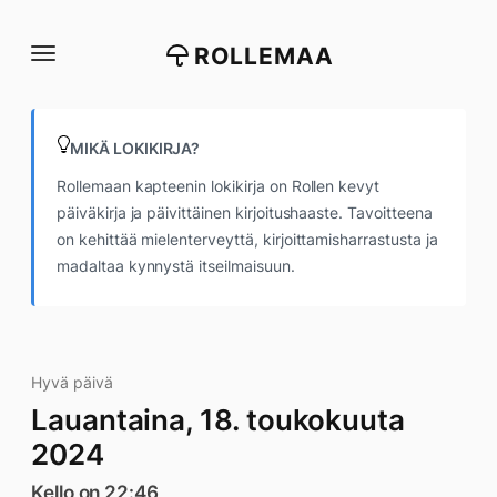
Siirry
suoraan
ROLLEMAA
sisältöön
MIKÄ LOKIKIRJA?
Rollemaan kapteenin lokikirja on Rollen kevyt
päiväkirja ja päivittäinen kirjoitushaaste. Tavoitteena
on kehittää mielenterveyttä, kirjoittamisharrastusta ja
madaltaa kynnystä itseilmaisuun.
Hyvä päivä
Lauantaina, 18. toukokuuta
2024
Kello on 22:46