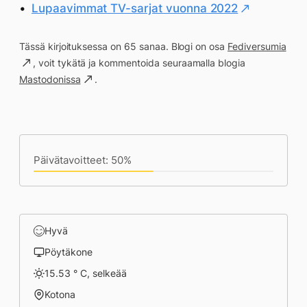
Lupaavimmat TV-sarjat vuonna 2022
Tässä kirjoituksessa on 65 sanaa. Blogi on osa
Fediversumia
, voit tykätä ja kommentoida seuraamalla blogia
Mastodonissa
.
Päivän saavutukset kirjoittamishetkeen
(14:07) mennessä
Päivätavoitteet: 50%
Hyvä
Pöytäkone
15.53 ° C, selkeää
Kotona