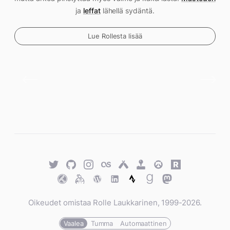
ja
leffat
lähellä sydäntä.
Lue Rollesta lisää
Twitter
GitHub
Twitter
Last.fm
Untappd
Retro
Overwatch
Rawg.io
Achievements
Trakt
Keybase
WordPress
WordPress
Strava
Goodreads
Mastodon
Oikeudet omistaa Rolle Laukkarinen, 1999-2026.
Vaalea
Tumma
Automaattinen