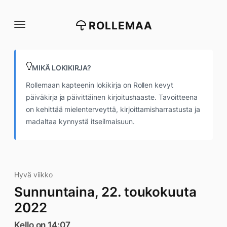
Siirry
suoraan
ROLLEMAA
sisältöön
MIKÄ LOKIKIRJA?
Rollemaan kapteenin lokikirja on Rollen kevyt
päiväkirja ja päivittäinen kirjoitushaaste. Tavoitteena
on kehittää mielenterveyttä, kirjoittamisharrastusta ja
madaltaa kynnystä itseilmaisuun.
Hyvä viikko
Sunnuntaina, 22. toukokuuta
2022
Kello on 14:07