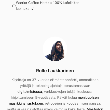
Warrior Coffee Herkkis 100% kofeiiniton
luomukahvi
Rolle Laukkarinen
Kirjoittaja on 37-vuotias elämäntapanörtti, ammatiltaan
yrittäjä ja teknologiajohtaja perustamassaan
digitoimistossa
, verkkosivujen tekijä, koukussa
kirjoittamiseen 5-vuotiaasta. Päivät kuluu
monipuolisen
musiikkiharrastuksen
, retropelien ja koodaamisen parissa,
mutta arkea piristyttää myös vaimo ja kaksi lasta.
Mastodon