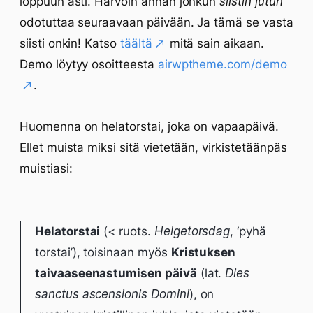
loppuun asti. Harvoin annan jonkun
siistin jutun
odotuttaa seuraavaan päivään. Ja tämä se vasta
siisti onkin! Katso
täältä
mitä sain aikaan.
Demo löytyy osoitteesta
airwptheme.com/demo
.
Huomenna on helatorstai, joka on vapaapäivä.
Ellet muista miksi sitä vietetään, virkistetäänpäs
muistiasi:
Helatorstai
(< ruots.
Helgetorsdag
, ‘pyhä
torstai’), toisinaan myös
Kristuksen
taivaaseenastumisen päivä
(lat.
Dies
sanctus ascensionis Domini
), on