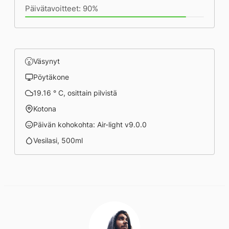
Päivätavoitteet: 90%
Väsynyt
Pöytäkone
19.16 ° C, osittain pilvistä
Kotona
Päivän kohokohta: Air-light v9.0.0
Vesilasi, 500ml