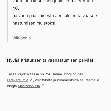
vuotuinen kristillinen juhla, jota vietetään
40.
päivänä pääsiäisestä Jeesuksen taivaasee
n­astumisen muistoksi.
Wikipedia
Hyvää Kristuksen taivaanastumisen päivää!
Tässä kirjoituksessa on 256 sanaa. Blogi on osa
Fediversumia
, voit tykätä ja kommentoida seuraamalla
blogia
Mastodonissa
.
Päivän saavutukset kirjoittamishetkeen
(21:54) mennessä