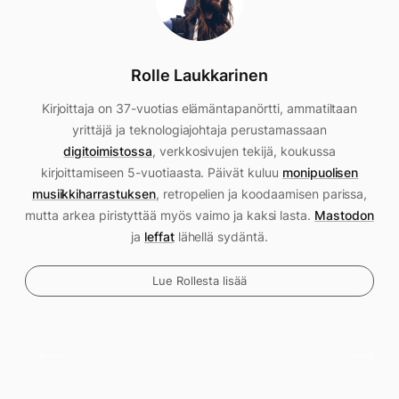
Rolle Laukkarinen
Kirjoittaja on 37-vuotias elämäntapanörtti, ammatiltaan
yrittäjä ja teknologiajohtaja perustamassaan
digitoimistossa
, verkkosivujen tekijä, koukussa
kirjoittamiseen 5-vuotiaasta. Päivät kuluu
monipuolisen
musiikkiharrastuksen
, retropelien ja koodaamisen parissa,
mutta arkea piristyttää myös vaimo ja kaksi lasta.
Mastodon
ja
leffat
lähellä sydäntä.
Lue Rollesta lisää