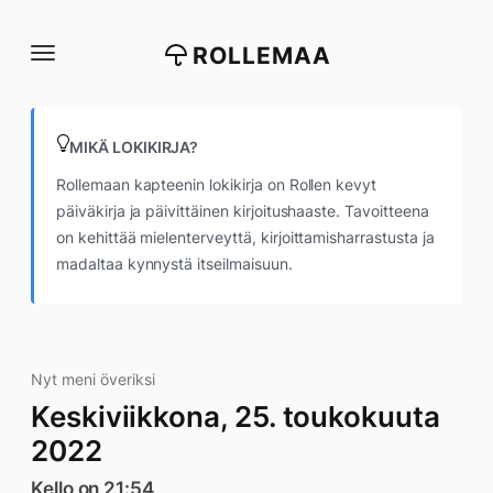
Siirry
suoraan
ROLLEMAA
sisältöön
MIKÄ LOKIKIRJA?
Rollemaan kapteenin lokikirja on Rollen kevyt
päiväkirja ja päivittäinen kirjoitushaaste. Tavoitteena
on kehittää mielenterveyttä, kirjoittamisharrastusta ja
madaltaa kynnystä itseilmaisuun.
Nyt meni överiksi
Keskiviikkona, 25. toukokuuta
2022
Kello on 21:54