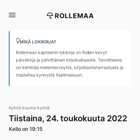
Siirry
suoraan
ROLLEMAA
sisältöön
MIKÄ LOKIKIRJA?
Rollemaan kapteenin lokikirja on Rollen kevyt
päiväkirja ja päivittäinen kirjoitushaaste. Tavoitteena
on kehittää mielenterveyttä, kirjoittamisharrastusta ja
madaltaa kynnystä itseilmaisuun.
Kylmä kuuma kylmä
Tiistaina, 24. toukokuuta 2022
Kello on 19:15