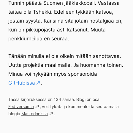
Tunnin päästä Suomen jääkiekkopeli. Vastassa
taitaa olla Tshekki. Edelleen tykkään katsoa,
jostain syystä. Kai siinä sitä jotain nostalgiaa on,
kun on pikkupojasta asti katsonut. Muuta
penkkiurheilua en seuraa.
Tänään minulla ei ole oikein mitään sanottavaa.
Uutta projektia maailmalle. Ja huomenna toinen.
Minua voi nykyään myös sponsoroida
GitHubissa
.
Tässä kirjoituksessa on 134 sanaa. Blogi on osa
Fediversumia
, voit tykätä ja kommentoida seuraamalla
blogia
Mastodonissa
.
Päivän saavutukset kirjoittamishetkeen