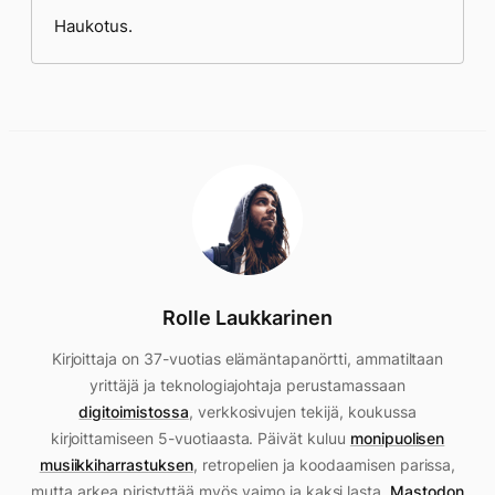
Haukotus.
Rolle Laukkarinen
Kirjoittaja on 37-vuotias elämäntapanörtti, ammatiltaan
yrittäjä ja teknologiajohtaja perustamassaan
digitoimistossa
, verkkosivujen tekijä, koukussa
kirjoittamiseen 5-vuotiaasta. Päivät kuluu
monipuolisen
musiikkiharrastuksen
, retropelien ja koodaamisen parissa,
mutta arkea piristyttää myös vaimo ja kaksi lasta.
Mastodon