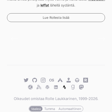
ja
leffat
lähellä sydäntä.
Lue Rollesta lisää
Twitter
GitHub
Twitter
Last.fm
Untappd
Retro
Overwatch
Rawg.io
Achievements
Trakt
Keybase
WordPress
WordPress
Strava
Goodreads
Mastodon
Oikeudet omistaa Rolle Laukkarinen, 1999-2026.
Vaalea
Tumma
Automaattinen