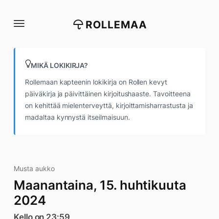
Siirry
suoraan
ROLLEMAA
sisältöön
MIKÄ LOKIKIRJA?
Rollemaan kapteenin lokikirja on Rollen kevyt
päiväkirja ja päivittäinen kirjoitushaaste. Tavoitteena
on kehittää mielenterveyttä, kirjoittamisharrastusta ja
madaltaa kynnystä itseilmaisuun.
Musta aukko
Maanantaina, 15. huhtikuuta
2024
Kello on 23:59