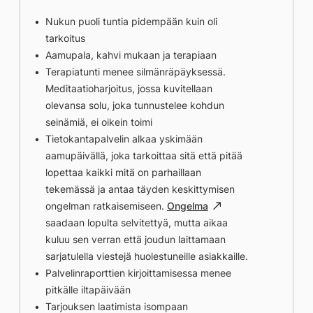
Nukun puoli tuntia pidempään kuin oli
tarkoitus
Aamupala, kahvi mukaan ja terapiaan
Terapiatunti menee silmänräpäyksessä.
Meditaatioharjoitus, jossa kuvitellaan
olevansa solu, joka tunnustelee kohdun
seinämiä, ei oikein toimi
Tietokantapalvelin alkaa yskimään
aamupäivällä, joka tarkoittaa sitä että pitää
lopettaa kaikki mitä on parhaillaan
tekemässä ja antaa täyden keskittymisen
ongelman ratkaisemiseen.
Ongelma
saadaan lopulta selvitettyä, mutta aikaa
kuluu sen verran että joudun laittamaan
sarjatulella viestejä huolestuneille asiakkaille.
Palvelinraporttien kirjoittamisessa menee
pitkälle iltapäivään
Tarjouksen laatimista isompaan