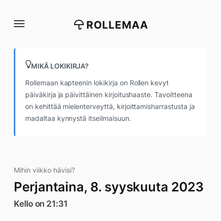
Siirry
suoraan
ROLLEMAA
sisältöön
MIKÄ LOKIKIRJA?
Rollemaan kapteenin lokikirja on Rollen kevyt
päiväkirja ja päivittäinen kirjoitushaaste. Tavoitteena
on kehittää mielenterveyttä, kirjoittamisharrastusta ja
madaltaa kynnystä itseilmaisuun.
Mihin viikko hävisi?
Perjantaina, 8. syyskuuta 2023
Kello on 21:31