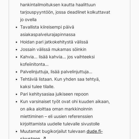
hankintailmoituksen kautta haalittuun
tarjouspyyntöön, jossa deadlinet kolkuttavat
jo ovella
Tavallista kiireisempi päivä
asiakaspalvelurajapinnassa
Hoidan pari jatkokehitystä välissä
Jossain välissä mukamas söinkin
Kahvia… lisää kahvia… jos vaihteeksi
kofeiinitonta…
Palvelinjuttuja, lisää palvelinjuttuja…
Tehtäviä listaan. Kun yhden saa tehtyä,
kaksi tulee tilalle.
Pari kehitysasiaa julkiseen repoon
Kun varsinaiset työt ovat ohi kuuden aikaan,
on aika aloittaa oman markkinoinnin
miettiminen – eli uusien referenssien
kirjoittamista uudelle tulevalle sivustolle
Muutamat bugikorjailut tulevaan
dude.fi-
sivustoon