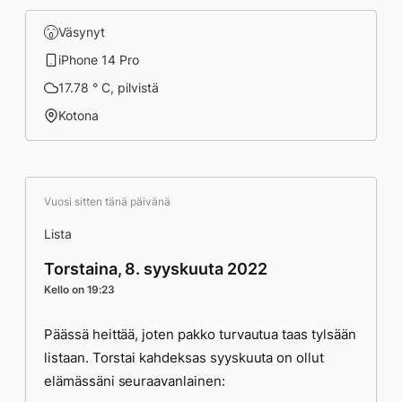
Väsynyt
iPhone 14 Pro
17.78 ° C, pilvistä
Kotona
Vuosi sitten tänä päivänä
Lista
Torstaina, 8. syyskuuta 2022
Kello on 19:23
Päässä heittää, joten pakko turvautua taas tylsään
listaan. Torstai kahdeksas syyskuuta on ollut
elämässäni seuraavanlainen: