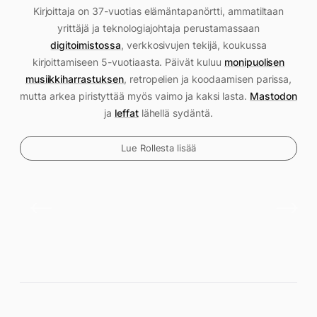
Kirjoittaja on 37-vuotias elämäntapanörtti, ammatiltaan
yrittäjä ja teknologiajohtaja perustamassaan
digitoimistossa
, verkkosivujen tekijä, koukussa
kirjoittamiseen 5-vuotiaasta. Päivät kuluu
monipuolisen
musiikkiharrastuksen
, retropelien ja koodaamisen parissa,
mutta arkea piristyttää myös vaimo ja kaksi lasta.
Mastodon
ja
leffat
lähellä sydäntä.
Lue Rollesta lisää