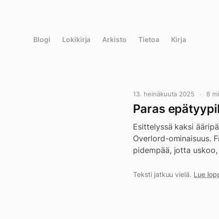
Siirry
suoraan
sisältöön
Blogi
Lokikirja
Arkisto
Tietoa
Kirja
13. heinäkuuta 2025
8 m
Paras epätyypil
Esittelyssä kaksi äärip
Overlord-ominaisuus. Fi
pidempää, jotta uskoo, e
Teksti jatkuu vielä.
Lue lop