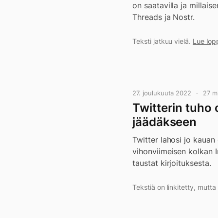
on saatavilla ja millai
Threads ja Nostr.
Teksti jatkuu vielä.
Lue lop
27. joulukuuta 2022
27 m
Twitterin tuho
jäädäkseen
Twitter lahosi jo kaua
vihonviimeisen kolkan In
taustat kirjoituksesta.
Tekstiä on linkitetty, mutt