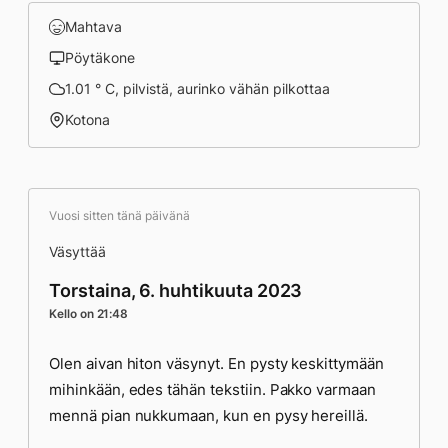
Mahtava
Pöytäkone
1.01 ° C, pilvistä, aurinko vähän pilkottaa
Kotona
Vuosi sitten tänä päivänä
Väsyttää
Torstaina, 6. huhtikuuta 2023
Kello on 21:48
Olen aivan hiton väsynyt. En pysty keskittymään
mihinkään, edes tähän tekstiin. Pakko varmaan
mennä pian nukkumaan, kun en pysy hereillä.