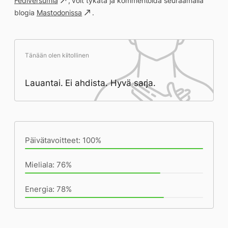
Fediversumia
, voit tykätä ja kommentoida seuraamalla
blogia
Mastodonissa
.
Tänään olen kiitollinen
Lauantai. Ei ahdista. Hyvä sarja.
Päivän saavutukset kirjoittamishetkeen
(15:46) mennessä
Päivätavoitteet: 100%
Mieliala: 76%
Energia: 78%