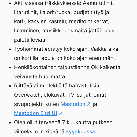
Aktiivisessa träkkäyksessä: Aamurutiinit,
iltarutiinit, kalorit/ruoka, budjetit (työ ja
koti), kasvien kastelu, meditointikerrat,
lukeminen, musiikki. Jos näitä jättää pois,
paletti leviää.
Työhommat edistyy koko ajan. Vaikka aika
on kortilla, apuja on koko ajan enemmän.
Henkilökohtainen taloustilanne OK kaikesta
veivuusta huolimatta
Riittävästi mielekkäitä harrastuksia:
Overwatch, elokuvat, TV-sarjat, omat
sivuprojektit kuten
Mastodon
ja
Mastodon Bird UI
Olen ollut terveenä 7 kuukautta putkeen,
viimeksi olin kipeänä
syyskuussa