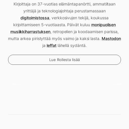
Kirjoittaja on 37-vuotias elämäntapanörtti, ammatiltaan
yrittäjä ja teknologiajohtaja perustamassaan
digitoimistossa
, verkkosivujen tekijä, koukussa
kirjoittamiseen 5-vuotiaasta. Päivät kuluu
monipuolisen
musiikkiharrastuksen
, retropelien ja koodaamisen parissa,
mutta arkea piristyttää myös vaimo ja kaksi lasta.
Mastodon
ja
leffat
lähellä sydäntä.
Lue Rollesta lisää