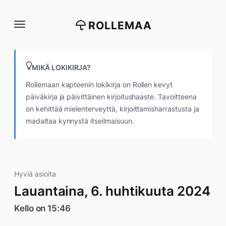
Siirry
suoraan
ROLLEMAA
sisältöön
MIKÄ LOKIKIRJA?
Rollemaan kapteenin lokikirja on Rollen kevyt
päiväkirja ja päivittäinen kirjoitushaaste. Tavoitteena
on kehittää mielenterveyttä, kirjoittamisharrastusta ja
madaltaa kynnystä itseilmaisuun.
Hyviä asioita
Lauantaina, 6. huhtikuuta 2024
Kello on 15:46