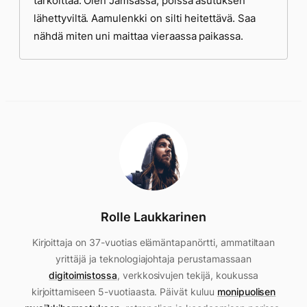
tarkoittaa. Olen Jämsässä, poissa asutuksen
lähettyviltä. Aamulenkki on silti heitettävä. Saa
nähdä miten uni maittaa vieraassa paikassa.
Rolle Laukkarinen
Kirjoittaja on 37-vuotias elämäntapanörtti, ammatiltaan
yrittäjä ja teknologiajohtaja perustamassaan
digitoimistossa
, verkkosivujen tekijä, koukussa
kirjoittamiseen 5-vuotiaasta. Päivät kuluu
monipuolisen