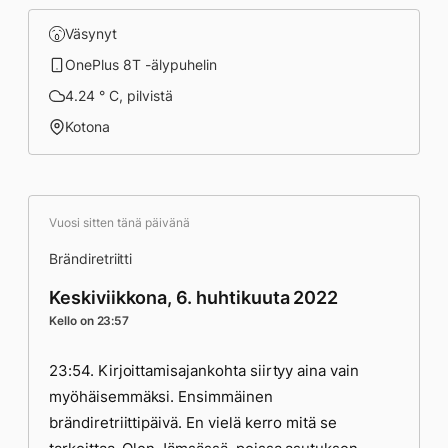
Väsynyt
OnePlus 8T -älypuhelin
4.24 ° C, pilvistä
Kotona
Vuosi sitten tänä päivänä
Brändiretriitti
Keskiviikkona, 6. huhtikuuta 2022
Kello on 23:57
23:54. Kirjoittamisajankohta siirtyy aina vain
myöhäisemmäksi. Ensimmäinen
brändiretriittipäivä. En vielä kerro mitä se