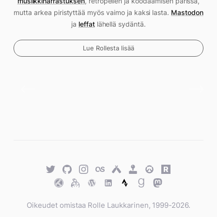
musiikkiharrastuksen
, retropelien ja koodaamisen parissa,
mutta arkea piristyttää myös vaimo ja kaksi lasta.
Mastodon
ja
leffat
lähellä sydäntä.
Lue Rollesta lisää
Twitter
GitHub
Twitter
Last.fm
Untappd
Retro
Overwatch
Rawg.io
Achievements
Trakt
Keybase
WordPress
WordPress
Strava
Goodreads
Mastodon
Oikeudet omistaa Rolle Laukkarinen, 1999-2026.