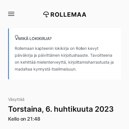
Siirry
suoraan
ROLLEMAA
sisältöön
MIKÄ LOKIKIRJA?
Rollemaan kapteenin lokikirja on Rollen kevyt
päiväkirja ja päivittäinen kirjoitushaaste. Tavoitteena
on kehittää mielenterveyttä, kirjoittamisharrastusta ja
madaltaa kynnystä itseilmaisuun.
Väsyttää
Torstaina, 6. huhtikuuta 2023
Kello on 21:48