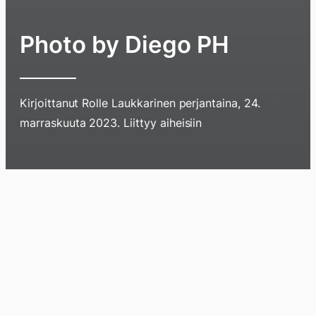
Photo by Diego PH
Kirjoittanut
Rolle Laukkarinen
perjantaina, 24.
marraskuuta 2023
. Liittyy aiheisiin
Hyppää
sisältöö
pyyhkim
Blogi
Lokikirja
Arkisto
Tietoa
Kirja
näyttöä
sormell
ylöspäi
tai
klikkaam
tästä