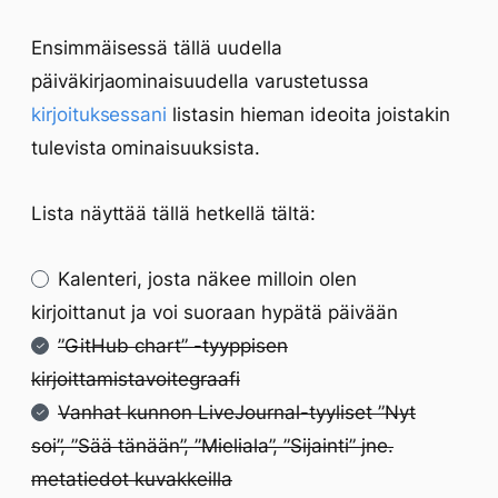
Ensimmäisessä tällä uudella
päiväkirjaominaisuudella varustetussa
kirjoituksessani
listasin hieman ideoita joistakin
tulevista ominaisuuksista.
Lista näyttää tällä hetkellä tältä:
Kalenteri, josta näkee milloin olen
kirjoittanut ja voi suoraan hypätä päivään
”GitHub chart” -tyyppisen
kirjoittamistavoitegraafi
Vanhat kunnon LiveJournal-tyyliset ”Nyt
soi”, ”Sää tänään”, ”Mieliala”, ”Sijainti” jne.
metatiedot kuvakkeilla