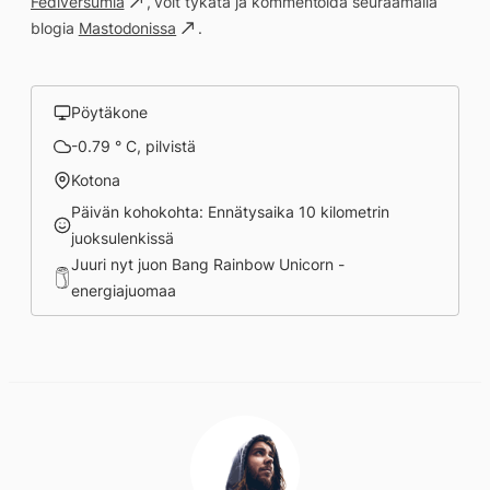
Fediversumia
, voit tykätä ja kommentoida seuraamalla
blogia
Mastodonissa
.
Pöytäkone
-0.79 ° C, pilvistä
Kotona
Päivän kohokohta: Ennätysaika 10 kilometrin
juoksulenkissä
Juuri nyt juon Bang Rainbow Unicorn -
energiajuomaa