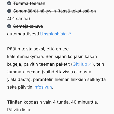
Tumma teeman
Sanamäärät näkyviin (tässä tekstissä on
401 sanaa)
Somejakokuva
automaattisesti
Unsplashista
Päätin toistaiseksi, että en tee
kalenterinäkymää. Sen sijaan korjasin kasan
bugeja, päivitin teeman paketit (
GitHub
), tein
tumman teeman (vaihdettavissa oikeasta
ylälaidasta), parantelin hieman linkkien selkeyttä
sekä päivitin
infosivun
.
Tänään koodasin vain 4 tuntia, 40 minuuttia.
Päivän lista: