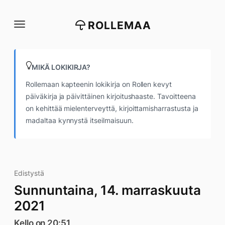
Siirry
suoraan
ROLLEMAA
sisältöön
MIKÄ LOKIKIRJA?
Rollemaan kapteenin lokikirja on Rollen kevyt
päiväkirja ja päivittäinen kirjoitushaaste. Tavoitteena
on kehittää mielenterveyttä, kirjoittamisharrastusta ja
madaltaa kynnystä itseilmaisuun.
Edistystä
Sunnuntaina, 14. marraskuuta
2021
Kello on 20:51