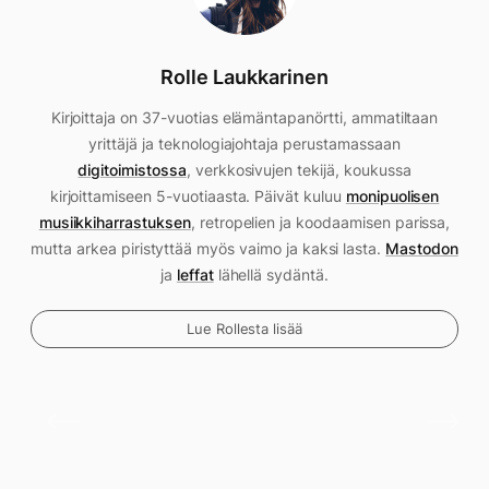
Rolle Laukkarinen
Kirjoittaja on 37-vuotias elämäntapanörtti, ammatiltaan
yrittäjä ja teknologiajohtaja perustamassaan
digitoimistossa
, verkkosivujen tekijä, koukussa
kirjoittamiseen 5-vuotiaasta. Päivät kuluu
monipuolisen
musiikkiharrastuksen
, retropelien ja koodaamisen parissa,
mutta arkea piristyttää myös vaimo ja kaksi lasta.
Mastodon
ja
leffat
lähellä sydäntä.
Lue Rollesta lisää