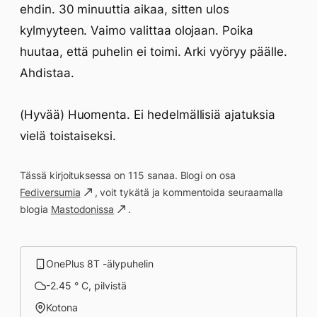
ehdin. 30 minuuttia aikaa, sitten ulos
kylmyyteen. Vaimo valittaa olojaan. Poika
huutaa, että puhelin ei toimi. Arki vyöryy päälle.
Ahdistaa.
(Hyvää) Huomenta. Ei hedelmällisiä ajatuksia
vielä toistaiseksi.
Tässä kirjoituksessa on 115 sanaa. Blogi on osa
Fediversumia
, voit tykätä ja kommentoida seuraamalla
blogia
Mastodonissa
.
OnePlus 8T -älypuhelin
-2.45 ° C, pilvistä
Kotona