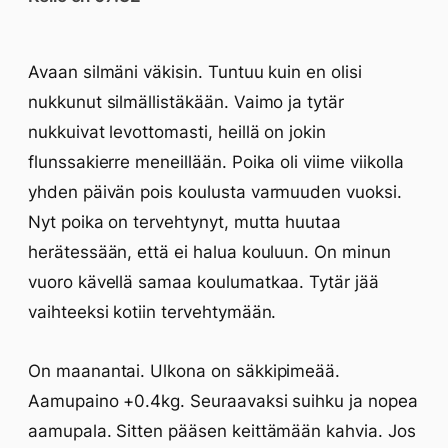
Avaan silmäni väkisin. Tuntuu kuin en olisi
nukkunut silmällistäkään. Vaimo ja tytär
nukkuivat levottomasti, heillä on jokin
flunssakierre meneillään. Poika oli viime viikolla
yhden päivän pois koulusta varmuuden vuoksi.
Nyt poika on tervehtynyt, mutta huutaa
herätessään, että ei halua kouluun. On minun
vuoro kävellä samaa koulumatkaa. Tytär jää
vaihteeksi kotiin tervehtymään.
On maanantai. Ulkona on säkkipimeää.
Aamupaino +0.4kg. Seuraavaksi suihku ja nopea
aamupala. Sitten pääsen keittämään kahvia. Jos