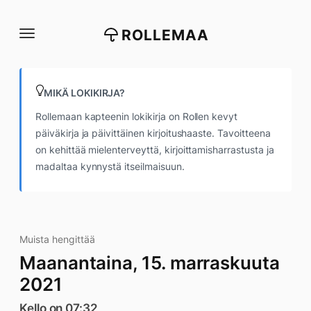
Siirry
suoraan
ROLLEMAA
sisältöön
MIKÄ LOKIKIRJA?
Rollemaan kapteenin lokikirja on Rollen kevyt
päiväkirja ja päivittäinen kirjoitushaaste. Tavoitteena
on kehittää mielenterveyttä, kirjoittamisharrastusta ja
madaltaa kynnystä itseilmaisuun.
Muista hengittää
Maanantaina, 15. marraskuuta
2021
Kello on 07:32