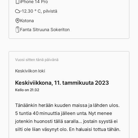
iPhone 14 Pro
-12.30 ° C, pilvistä
Kotona
Fanta Sitruuna Sokeriton
Vuosi sitten tänä päivänä
Keskiviikon loki
Keskiviikkona, 11. tammikuuta 2023
Kello on 21:32
Tänäänkin herään kuuden maissa ja lähden ulos.
5 tuntia 40 minuuttia jälleen unta. Nyt menee
jotenkin huonosti tällä saralla… jostain syystä ei
silti ole liian väsynyt olo. En haluaisi tottua tähän.