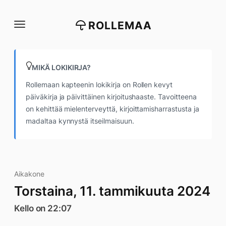
Siirry
suoraan
ROLLEMAA
sisältöön
MIKÄ LOKIKIRJA?
Rollemaan kapteenin lokikirja on Rollen kevyt
päiväkirja ja päivittäinen kirjoitushaaste. Tavoitteena
on kehittää mielenterveyttä, kirjoittamisharrastusta ja
madaltaa kynnystä itseilmaisuun.
Aikakone
Torstaina, 11. tammikuuta 2024
Kello on 22:07