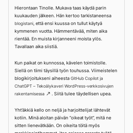
Hierontaan Tinolle. Mukava taas käydä parin
kuukauden jälkeen. Hän kertoo tarkistaneensa
, että ensi kuussa on tullut käytyä
blogistani
kymmenen vuotta. Hämmentävää, miten aika
rientää. En muista kirjanneeni moista ylös.
Tavallaan aika siistiä.
Kun paikat on kunnossa, kävelen toimistolle.
Siellä on tiimi täysillä työn touhussa. Viimeistelen
blogikirjoitukseni aiheesta
GitHub Copilot ja
ChatGPT – Tekoälykaveri WordPress-verkkosivujen
. Siitä tulee täydellisen upea.
rakentamisessa
Yht’äkkiä kello on neljä ja harjoittelijat lähtevät
kotiin. Minä aloitan päivän ”oikeat työt”, mitä ne
sitten lienevätkään. On oikeita töitä myös