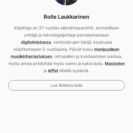
Rolle Laukkarinen
Kirjoittaja on 37-vuotias elämäntapanörtti, ammatiltaan
yrittäjä ja teknologiajohtaja perustamassaan
digitoimistossa
, verkkosivujen tekijä, koukussa
kirjoittamiseen 5-vuotiaasta. Päivät kuluu
monipuolisen
musiikkiharrastuksen
, retropelien ja koodaamisen parissa,
mutta arkea piristyttää myös vaimo ja kaksi lasta.
Mastodon
ja
leffat
lähellä sydäntä.
Lue Rollesta lisää