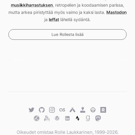
musiikkiharrastuksen
, retropelien ja koodaamisen parissa,
mutta arkea piristyttää myös vaimo ja kaksi lasta.
Mastodon
ja
leffat
lähellä sydäntä.
Lue Rollesta lisää
Twitter
GitHub
Twitter
Last.fm
Untappd
Retro
Overwatch
Rawg.io
Achievements
Trakt
Keybase
WordPress
WordPress
Strava
Goodreads
Mastodon
Oikeudet omistaa Rolle Laukkarinen, 1999-2026.