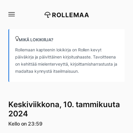
Siirry
suoraan
ROLLEMAA
sisältöön
MIKÄ LOKIKIRJA?
Rollemaan kapteenin lokikirja on Rollen kevyt
päiväkirja ja päivittäinen kirjoitushaaste. Tavoitteena
on kehittää mielenterveyttä, kirjoittamisharrastusta ja
madaltaa kynnystä itseilmaisuun.
Keskiviikkona, 10. tammikuuta
2024
Kello on 23:59