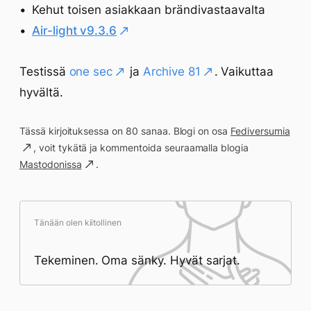
Kehut toisen asiakkaan brändivastaavalta
Air-light v9.3.6
Testissä
one sec
ja
Archive 81
. Vaikuttaa
hyvältä.
Tässä kirjoituksessa on 80 sanaa. Blogi on osa
Fediversumia
, voit tykätä ja kommentoida seuraamalla blogia
Mastodonissa
.
Tänään olen kiitollinen
Tekeminen. Oma sänky. Hyvät sarjat.
Päivän saavutukset kirjoittamishetkeen
(23:59) mennessä