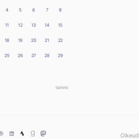
4
5
6
7
8
11
12
13
14
15
18
19
20
21
22
25
26
27
28
29
tammi »
ase
WordPress
WordPress
Strava
Goodreads
Mastodon
Oikeud