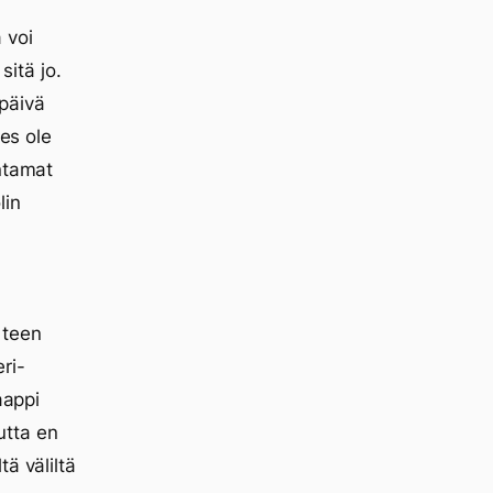
 voi
sitä jo.
päivä
des ole
antamat
lin
 teen
ri-
aappi
utta en
ä väliltä