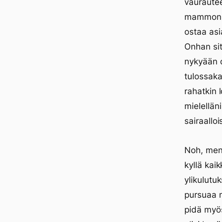
vaurautee
mammonia
ostaa asia
Onhan si
nykyään o
tulossaka
rahatkin 
mielellän
sairaalloi
Noh, meni
kyllä kai
ylikulutu
pursuaa n
pidä myös