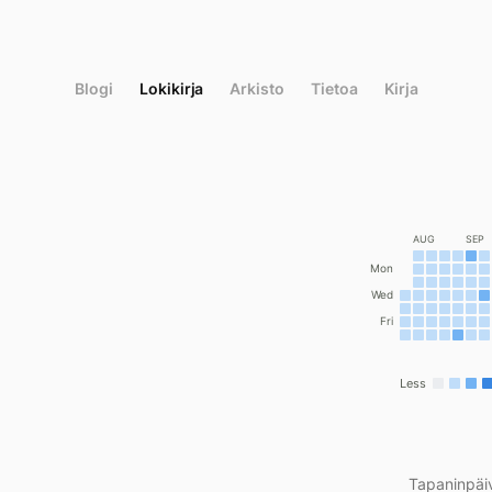
Siirry
suoraan
sisältöön
Blogi
Lokikirja
Arkisto
Tietoa
Kirja
AUG
SEP
Mon
Wed
Fri
Less
Tapaninpäi