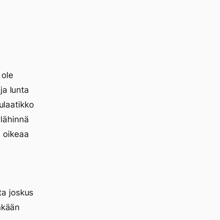
 ole
ja lunta
ulaatikko
lähinnä
 oikeaa
ta joskus
inkään