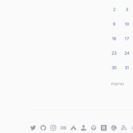
2
3
9
10
16
17
23
24
30
31
« marras
Twitter
GitHub
Twitter
Last.fm
Untappd
Retro
Overwatch
Rawg.io
Trakt
Keyb