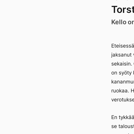
Tors
Kello o
Eteisessä
jaksanut 
sekaisin.
on syöty 
kananmuni
ruokaa. H
verotukse
En tykkää
se talous