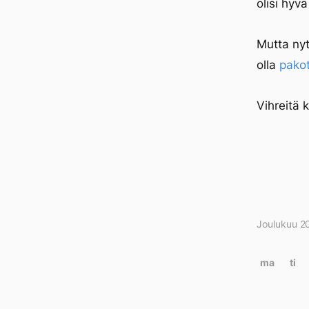
olisi hyv
Mutta nyt
olla
pakot
Vihreitä 
Joulukuu 2
Kirjo
kalen
ma
ti