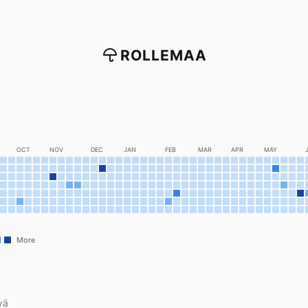
ROLLEMAA
OCT
NOV
DEC
JAN
FEB
MAR
APR
MAY
More
vä