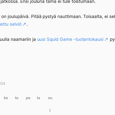
ä jatkossa. Ensi jouluna tämä ei tule toistumaan.
 on joulupäivä. Pitää pystyä nauttimaan. Toisaalta, ei s
ettu selviö
.
kuulia naamariin ja
uusi Squid Game -tuotantokausi
py
024
itukset
terissa
ke
to
pe
la
su
1