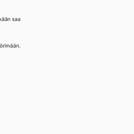
ekään saa
örimään.