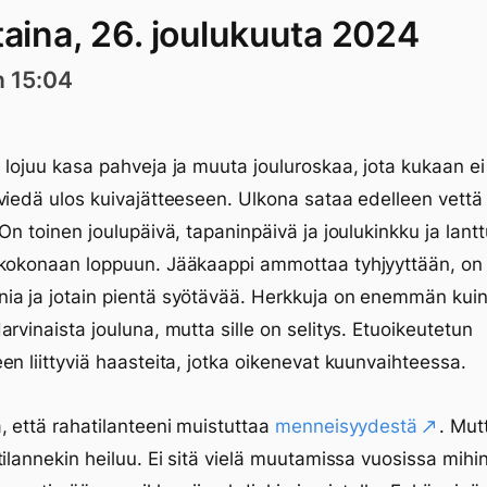
taina, 26. joulukuuta 2024
n 15:04
 lojuu kasa pahveja ja muuta jouluroskaa, jota kukaan ei
viedä ulos kuivajätteeseen. Ulkona sataa edelleen vettä 
 On toinen joulupäivä, tapaninpäivä ja joulukinkku ja lantt
kokonaan loppuun. Jääkaappi ammottaa tyhjyyttään, on 
a ja jotain pientä syötävää. Herkkuja on enemmän kuin
arvinaista jouluna, mutta sille on selitys. Etuoikeutetun
en liittyviä haasteita, jotka oikenevat kuunvaihteessa.
, että rahatilanteeni muistuttaa
menneisyydestä
. Mut
tilannekin heiluu. Ei sitä vielä muutamissa vuosissa mih