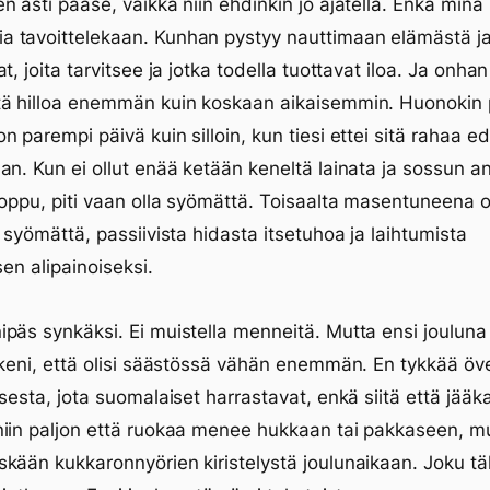
n asti pääse, vaikka niin ehdinkin jo ajatella. Enkä minä
 tavoittelekaan. Kunhan pystyy nauttimaan elämästä ja
t, joita tarvitsee ja jotka todella tuottavat iloa. Ja onhan 
tä hilloa enemmän kuin koskaan aikaisemmin. Huonokin 
n parempi päivä kuin silloin, kun tiesi ettei sitä rahaa e
an. Kun ei ollut enää ketään keneltä lainata ja sossun 
loppu, piti vaan olla syömättä. Toisaalta masentuneena o
i syömättä, passiivista hidasta itsetuhoa ja laihtumista
sen alipainoiseksi.
päs synkäksi. Ei muistella menneitä. Mutta ensi jouluna
kkeni, että olisi säästössä vähän enemmän. En tykkää öve
ksesta, jota suomalaiset harrastavat, enkä siitä että jääk
iin paljon että ruokaa menee hukkaan tai pakkaseen, m
kään kukkaronnyörien kiristelystä joulunaikaan. Joku tält