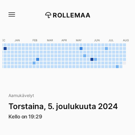
Siirry
suoraan
ROLLEMAA
sisältöön
DEC
JAN
FEB
MAR
APR
MAY
JUN
JUL
AUG
Aamukävelyt
Torstaina, 5. joulukuuta 2024
Kello on 19:29