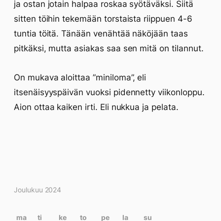
ja ostan jotain halpaa roskaa syötäväksi. Siitä
sitten töihin tekemään torstaista riippuen 4-6
tuntia töitä. Tänään venähtää näköjään taas
pitkäksi, mutta asiakas saa sen mitä on tilannut.
On mukava aloittaa ”miniloma”, eli
itsenäisyyspäivän vuoksi pidennetty viikonloppu.
Aion ottaa kaiken irti. Eli nukkua ja pelata.
Kirjoitukset
Joulukuu 2024
kalenterissa
ma
ti
ke
to
pe
la
su