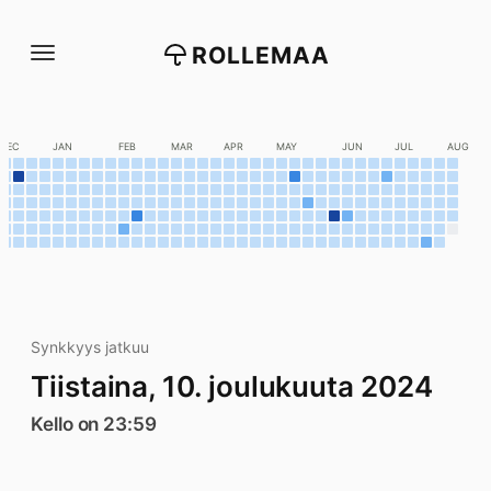
Siirry
suoraan
ROLLEMAA
sisältöön
DEC
JAN
FEB
MAR
APR
MAY
JUN
JUL
AUG
Synkkyys jatkuu
Tiistaina, 10. joulukuuta 2024
Kello on 23:59