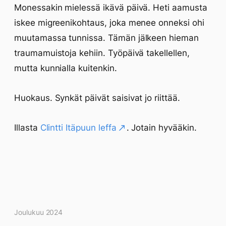
Monessakin mielessä ikävä päivä. Heti aamusta
iskee migreenikohtaus, joka menee onneksi ohi
muutamassa tunnissa. Tämän jälkeen hieman
traumamuistoja kehiin. Työpäivä takellellen,
mutta kunnialla kuitenkin.
Huokaus. Synkät päivät saisivat jo riittää.
Illasta
Clintti Itäpuun leffa
. Jotain hyvääkin.
Kirjoitukset
Joulukuu 2024