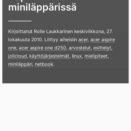
miniläppärissä
Kirjoittanut
Rolle Laukkarinen
keskiviikkona, 27.
lokakuuta 2010
. Liittyy aiheisiin
acer
,
acer aspire
one
,
acer aspire one d250
,
arvostelut
,
esittelyt
,
jolicloud
,
käyttöjärjestelmät
,
linux
,
mielipiteet
,
Hyppää
miniläppäri
,
netbook
.
sisältöö
pyyhkim
näyttöä
Blogi
Lokikirja
Arkisto
Tietoa
Kirja
sormell
ylöspäi
tai
klikkaam