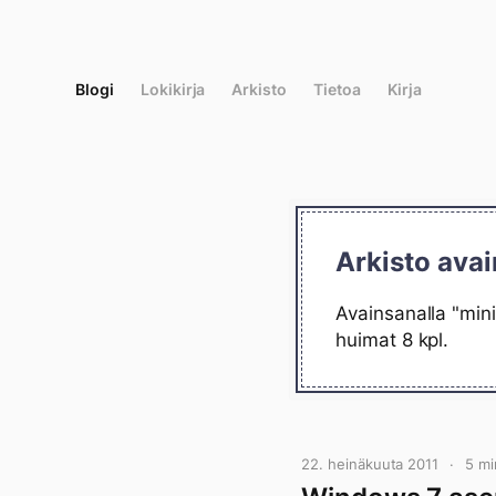
Siirry
suoraan
sisältöön
Blogi
Lokikirja
Arkisto
Tietoa
Kirja
Arkisto avai
Avainsanalla "mini
huimat 8 kpl.
22. heinäkuuta 2011
5 mi