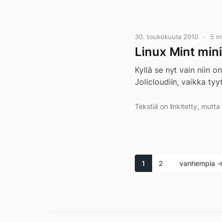
30. toukokuuta 2010
5 m
Linux Mint min
Kyllä se nyt vain niin o
Jolicloudiin, vaikka tyy
Tekstiä on linkitetty, mutt
1
2
vanhempia 