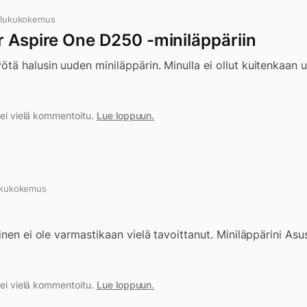
 lukukokemus
r Aspire One D250 -miniläppäriin
tä halusin uuden miniläppärin. Minulla ei ollut kuitenkaan 
a ei vielä kommentoitu.
Lue loppuun.
ukukokemus
inen ei ole varmastikaan vielä tavoittanut. Miniläppärini As
a ei vielä kommentoitu.
Lue loppuun.