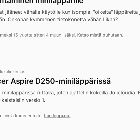
taminen miniläppärille
at jääneet vähälle käytölle kun isompia, "oikeita" läppäreitä
män. Onkohan kymmenen tietokonetta vähän liikaa?
meksi 15 vuotta sitten 4 muun lisäksi.
Katso mistä puhutaan.
 lukukokemus
Acer Aspire D250-miniläppärissä
ä miniläppärissä riittävä, joten ajattelin kokeilla Jolicloudia
kaistaisiin versio 1.
a ei vielä kommentoitu.
Lue loppuun.