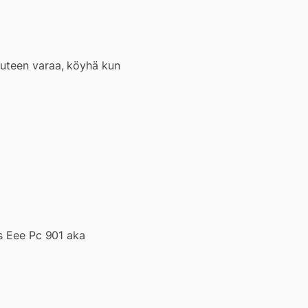
uuteen varaa, köyhä kun
us Eee Pc 901 aka