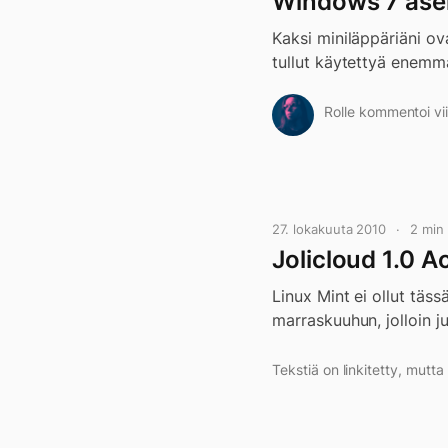
Windows 7 asen
Kaksi miniläppäriäni ov
tullut käytettyä enem
Rolle kommentoi vii
27. lokakuuta 2010
2 min
Jolicloud 1.0 
Linux Mint ei ollut täss
marraskuuhun, jolloin jul
Tekstiä on linkitetty, mutt