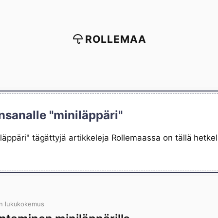
ROLLEMAA
nsanalle "miniläppäri"
läppäri" tägättyjä artikkeleja Rollemaassa on tällä hetke
n lukukokemus