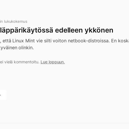
in lukukokemus
iläppärikäytössä edelleen ykkönen
n, että Linux Mint vie silti voiton netbook-distroissa. En kos
tyväinen olinkin.
a ei vielä kommentoitu.
Lue loppuun.
→