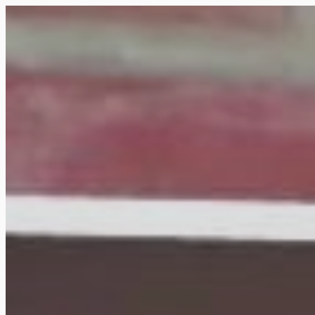
Siirry
suoraan
Rollemaa
sisältöön