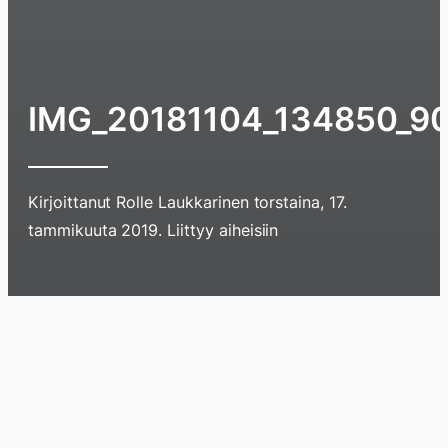
IMG_20181104_134850_9
Kirjoittanut
Rolle Laukkarinen
torstaina, 17.
Hyppää
tammikuuta 2019
. Liittyy aiheisiin
sisältöö
pyyhkim
näyttöä
Blogi
Lokikirja
Arkisto
Tietoa
Kirja
sormell
ylöspäi
tai
klikkaam