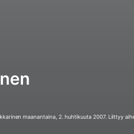
nen
ukkarinen
maanantaina, 2. huhtikuuta 2007
. Liittyy aih