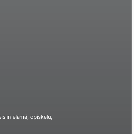
eisiin
elämä
,
opiskelu
,