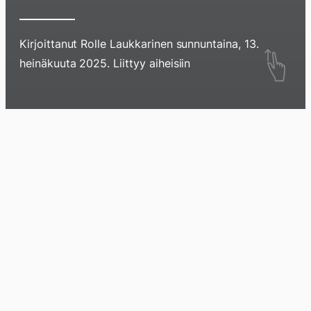
Kirjoittanut
Rolle Laukkarinen
sunnuntaina, 13.
Hyppää
heinäkuuta 2025
. Liittyy aiheisiin
sisältöö
pyyhkim
näyttöä
Blogi
Lokikirja
Arkisto
Tietoa
Kirja
sormell
ylöspäi
tai
klikkaam
tästä