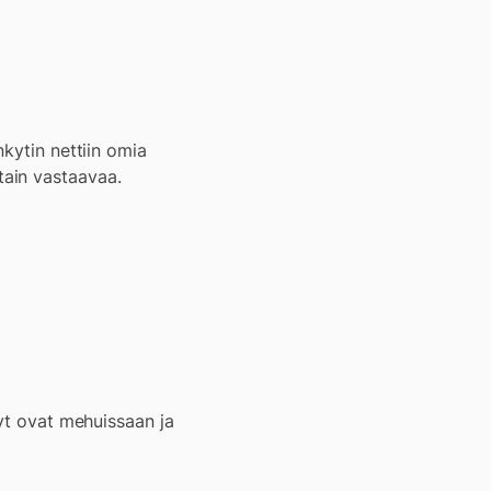
nkytin nettiin omia
otain vastaavaa.
oyt ovat mehuissaan ja