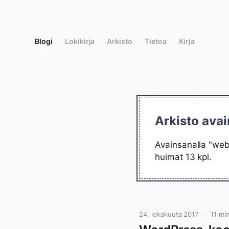
Siirry
suoraan
sisältöön
Blogi
Lokikirja
Arkisto
Tietoa
Kirja
Arkisto avai
Avainsanalla "web-
huimat 13 kpl.
24. lokakuuta 2017
11 mi