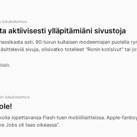
n lukukokemus
a aktiivisesti ylläpitämiäni sivustoja
 nassikasta asti. 90-luvun kultaisen modeemiajan puolella ry
käsitteleviä sivuja, olisivatko totelleet "Ronin kotisivut" tai j
puun.
in lukukokemus
ole!
ikolla lopettavansa Flash-tuen mobiililaitteissa. Apple-fanb
e Jobs oli taas oikeassa".