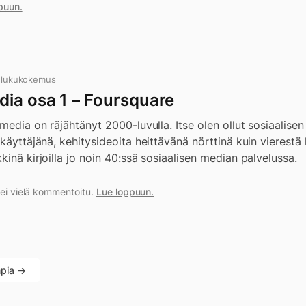
puun.
 lukukokemus
dia osa 1 – Foursquare
 media on räjähtänyt 2000-luvulla. Itse olen ollut sosiaalis
käyttäjänä, kehitysideoita heittävänä nörttinä kuin vierestä k
kinä kirjoilla jo noin 40:ssä sosiaalisen median palvelussa.
a ei vielä kommentoitu.
Lue loppuun.
pia →