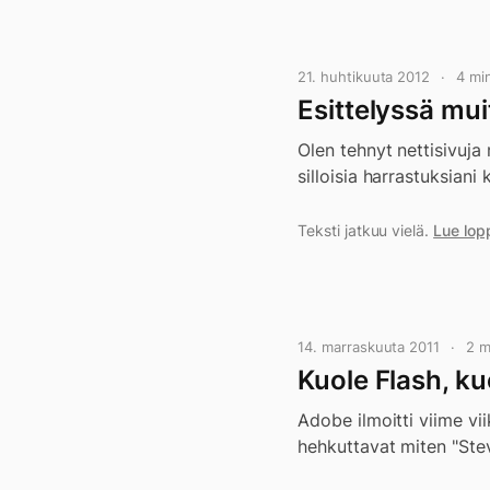
21. huhtikuuta 2012
4 mi
Esittelyssä muit
Olen tehnyt nettisivuja
silloisia harrastuksiani 
Teksti jatkuu vielä.
Lue lop
14. marraskuuta 2011
2 m
Kuole Flash, ku
Adobe ilmoitti viime vi
hehkuttavat miten "Stev