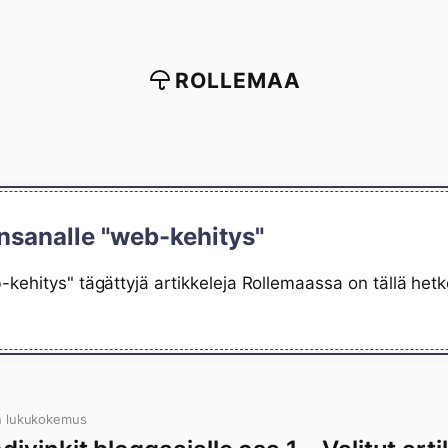
ROLLEMAA
nsanalle "web-kehitys"
kehitys" tägättyjä artikkeleja Rollemaassa on tällä het
n lukukokemus