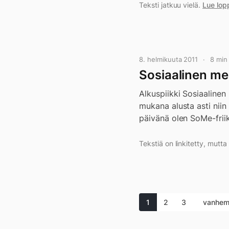
Teksti jatkuu vielä.
Lue lop
8. helmikuuta 2011
8 min
Sosiaalinen me
Alkuspiikki Sosiaalinen
mukana alusta asti niin 
päivänä olen SoMe-friik
Tekstiä on linkitetty, mutt
1
2
3
vanhem