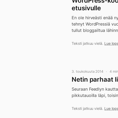
WordPress-koodi
etusivulle
En ole hirveästi enää n
tehnyt WordPressiä vuo
tullut bloggailtua lähin
Teksti jatkuu vielä.
Lue lop
3. toukokuuta 2014
4 mi
Netin parhaat li
Seuraan Feedlyn kautta 
pikkutauoilla läpi, tois
Teksti jatkuu vielä.
Lue lop