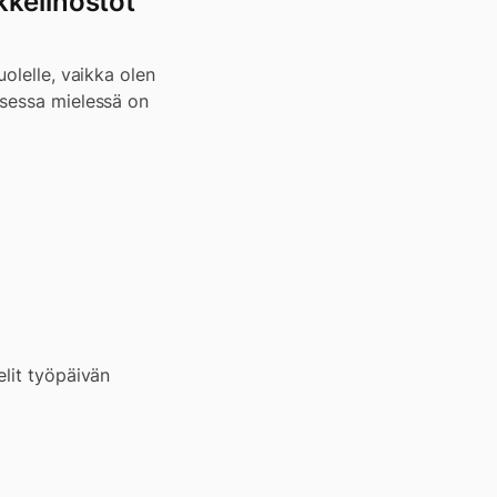
kkelinostot
olelle, vaikka olen
isessa mielessä on
elit työpäivän