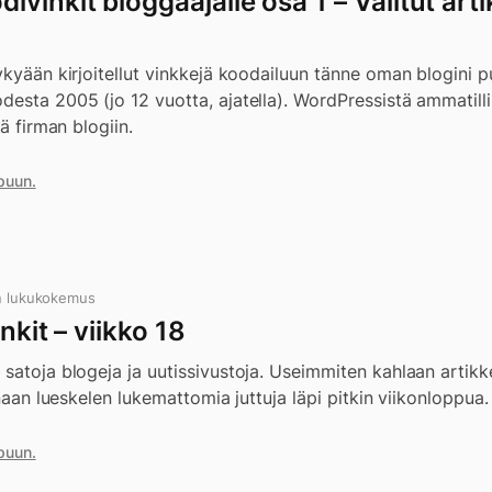
vinkit bloggaajalle osa 1 – Valitut arti
ykyään kirjoitellut vinkkejä koodailuun tänne oman blogini pu
desta 2005 (jo 12 vuotta, ajatella). WordPressistä ammatill
nä firman blogiin.
puun.
n lukukokemus
nkit – viikko 18
satoja blogeja ja uutissivustoja. Useimmiten kahlaan artikk
inaan lueskelen lukemattomia juttuja läpi pitkin viikonloppua.
puun.