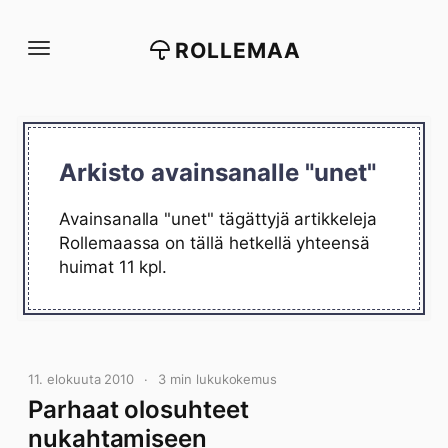
Siirry
suoraan
ROLLEMAA
sisältöön
Arkisto avainsanalle "unet"
Avainsanalla "unet" tägättyjä artikkeleja
Rollemaassa on tällä hetkellä yhteensä
huimat 11 kpl.
11. elokuuta 2010
3 min lukukokemus
Parhaat olosuhteet
nukahtamiseen