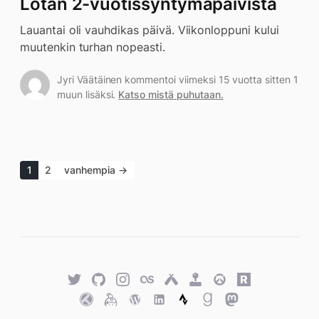
Lotan 2-vuotissyntymäpäivistä
Lauantai oli vauhdikas päivä. Viikonloppuni kului
muutenkin turhan nopeasti.
Jyri Väätäinen kommentoi viimeksi 15 vuotta sitten 1
muun lisäksi.
Katso mistä puhutaan.
1
2
vanhempia →
Twitter
GitHub
Twitter
Last.fm
Untappd
Retro
Overwatch
Rawg.io
Achievements
Trakt
Keybase
WordPress
WordPress
Strava
Goodreads
Mastodon