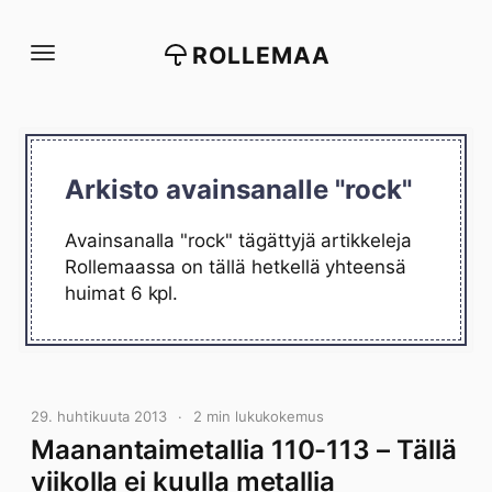
Siirry
suoraan
ROLLEMAA
sisältöön
Arkisto avainsanalle "rock"
Avainsanalla "rock" tägättyjä artikkeleja
Rollemaassa on tällä hetkellä yhteensä
huimat 6 kpl.
29. huhtikuuta 2013
2 min lukukokemus
Maanantaimetallia 110-113 – Tällä
viikolla ei kuulla metallia