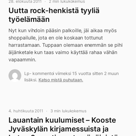
28. elokuuta 2011
2 min lukukokemus
Uutta rock-henkistä tyyliä
työelämään
Nyt kun vihdoin pääsin palkoille, jäi aikaa myös
shoppailulle, jota en ole koskaan tottunut
harrastamaan. Tuppaan olemaan enemmän se pihi
äijänketale kun taas vaimo käyttää rahaa vähän
vapaammin.
Lp- kommentoi viimeksi 15 vuotta sitten 2 muun
lisäksi.
Katso mistä puhutaan.
4. huhtikuuta 2011
3 min lukukokemus
Lauantain kuulumiset – Kooste
Jyväskylän kirjamessuista ja