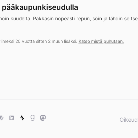
t pääkaupunkiseudulla
noin kuudelta. Pakkasin nopeasti repun, söin ja lähdin seitse
imeksi 20 vuotta sitten 2 muun lisäksi.
Katso mistä puhutaan.
ase
WordPress
WordPress
Strava
Goodreads
Mastodon
Oikeud