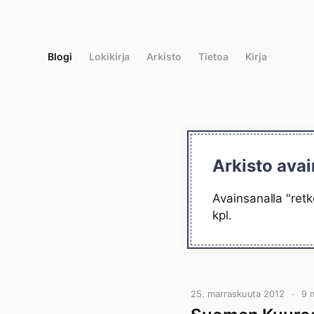
Siirry
suoraan
sisältöön
Blogi
Lokikirja
Arkisto
Tietoa
Kirja
Arkisto avai
Avainsanalla "retk
kpl.
25. marraskuuta 2012
9 