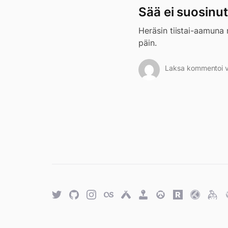
Sää ei suosinu
Heräsin tiistai-aamuna 
päin.
Laksa kommentoi vi
Twitter
GitHub
Twitter
Last.fm
Untappd
Retro
Overwatch
Rawg.io
Trakt
Keyb
Achievements