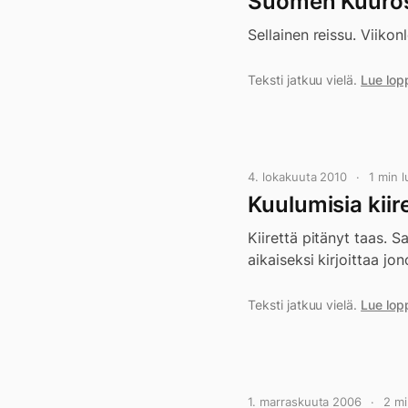
Suomen Kuuroso
Sellainen reissu. Viikon
Teksti jatkuu vielä.
Lue lop
4. lokakuuta 2010
1 min 
Kuulumisia kiir
Kiirettä pitänyt taas. Sa
aikaiseksi kirjoittaa jo
Teksti jatkuu vielä.
Lue lop
1. marraskuuta 2006
2 m