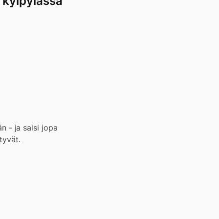
 kylpylässä
n - ja saisi jopa
tyvät.