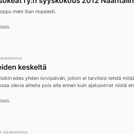
keat ry:n syyskokous 2012 Naantalin
loppu meni liian nopeasti.
puun.
lukukokemus
eiden keskeltä
isikin edes yhden lorvipäivän, jolloin ei tarvitsisi tehdä mitää
nossa olevia aiheita pois alta ennen kuin ajatusvirrat niistä eh
puun.
in lukukokemus