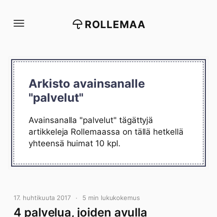
Siirry
suoraan
ROLLEMAA
sisältöön
Arkisto avainsanalle
"palvelut"
Avainsanalla "palvelut" tägättyjä
artikkeleja Rollemaassa on tällä hetkellä
yhteensä huimat 10 kpl.
17. huhtikuuta 2017
5 min lukukokemus
4 palvelua, joiden avulla