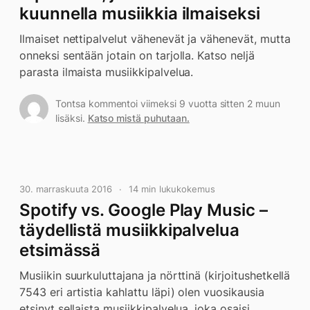
kuunnella musiikkia ilmaiseksi
Ilmaiset nettipalvelut vähenevät ja vähenevät, mutta
onneksi sentään jotain on tarjolla. Katso neljä
parasta ilmaista musiikkipalvelua.
Tontsa kommentoi viimeksi 9 vuotta sitten 2 muun
lisäksi.
Katso mistä puhutaan.
30. marraskuuta 2016
14 min lukukokemus
Spotify vs. Google Play Music –
täydellistä musiikkipalvelua
etsimässä
Musiikin suurkuluttajana ja nörttinä (kirjoitushetkellä
7543 eri artistia kahlattu läpi) olen vuosikausia
etsinyt sellaista musiikkipalvelua, joka osaisi