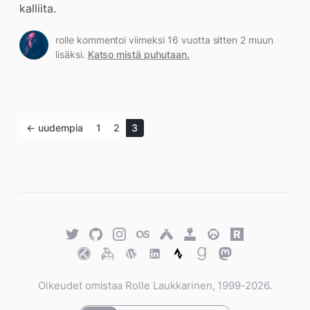
kalliita.
rolle kommentoi viimeksi 16 vuotta sitten 2 muun
lisäksi.
Katso mistä puhutaan.
← uudempia
1
2
3
Twitter
GitHub
Twitter
Last.fm
Untappd
Retro
Overwatch
Rawg.io
Achievements
Trakt
Keybase
WordPress
WordPress
Strava
Goodreads
Mastodon
Oikeudet omistaa Rolle Laukkarinen, 1999-2026.