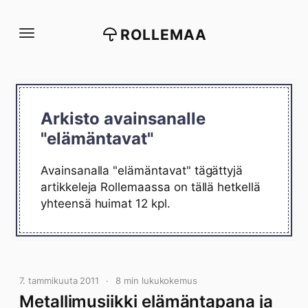
Siirry
suoraan
ROLLEMAA
sisältöön
Arkisto avainsanalle
"elämäntavat"
Avainsanalla "elämäntavat" tägättyjä
artikkeleja Rollemaassa on tällä hetkellä
yhteensä huimat 12 kpl.
7. tammikuuta 2011
8 min lukukokemus
Metallimusiikki elämäntapana ja