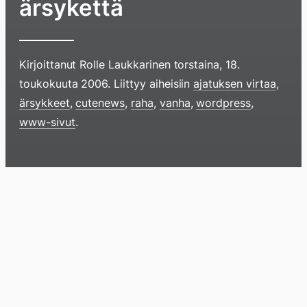
ärsykettä
Kirjoittanut
Rolle Laukkarinen
torstaina, 18.
toukokuuta 2006
. Liittyy aiheisiin
ajatuksen virtaa
,
ärsykkeet
,
cutenews
,
raha
,
vanha
,
wordpress
,
www-sivut
.
Hyppää
sisältöö
pyyhkim
näyttöä
Blogi
Lokikirja
Arkisto
Tietoa
Kirja
sormell
ylöspäi
tai
klikkaam
tästä