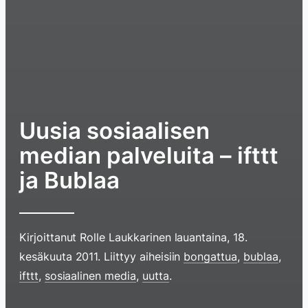
Uusia sosiaalisen
median palveluita – ifttt
ja Bublaa
Kirjoittanut
Rolle Laukkarinen
lauantaina, 18.
kesäkuuta 2011
. Liittyy aiheisiin
bongattua
,
bublaa
,
Hyppää
ifttt
,
sosiaalinen media
,
uutta
.
sisältöö