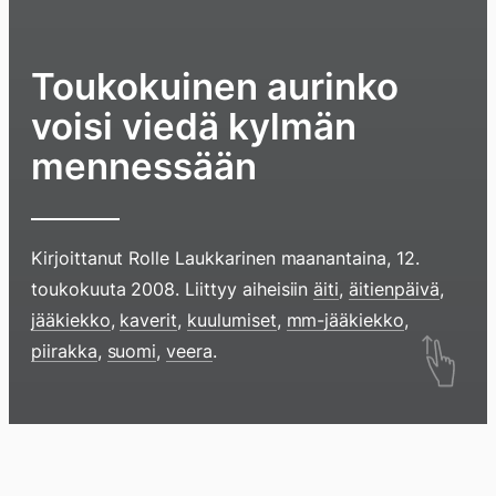
Toukokuinen aurinko
voisi viedä kylmän
mennessään
Kirjoittanut
Rolle Laukkarinen
maanantaina, 12.
toukokuuta 2008
. Liittyy aiheisiin
äiti
,
äitienpäivä
,
jääkiekko
,
kaverit
,
kuulumiset
,
mm-jääkiekko
,
Hyppää
piirakka
,
suomi
,
veera
.
sisältöö
pyyhkim
näyttöä
Blogi
Lokikirja
Arkisto
Tietoa
Kirja
sormell
ylöspäi