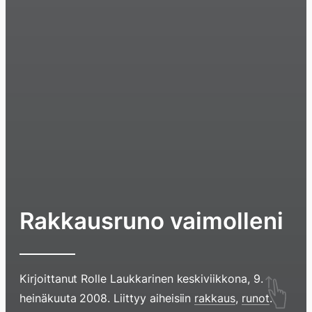
Rakkausruno vaimolleni
Hyppää
Kirjoittanut
Rolle Laukkarinen
keskiviikkona, 9.
heinäkuuta 2008
. Liittyy aiheisiin
rakkaus
,
runot
.
sisältöö