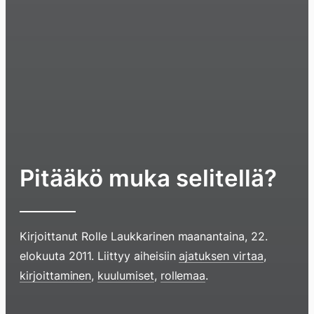
Pitääkö muka selitellä?
Kirjoittanut
Rolle Laukkarinen
maanantaina, 22.
elokuuta 2011
. Liittyy aiheisiin
ajatuksen virtaa
,
kirjoittaminen
,
kuulumiset
,
rollemaa
.
Hyppää
sisältöö