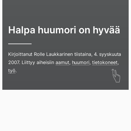
Halpa huumori on hyvää
Kirjoittanut
Rolle Laukkarinen
tiistaina, 4. syyskuuta
2007
. Liittyy aiheisiin
aamut
,
huumori
,
tietokoneet
,
Hyppää
työ
.
sisältöö
pyyhkim
näyttöä
Blogi
Lokikirja
Arkisto
Tietoa
Kirja
sormell
ylöspäi
tai
klikkaam