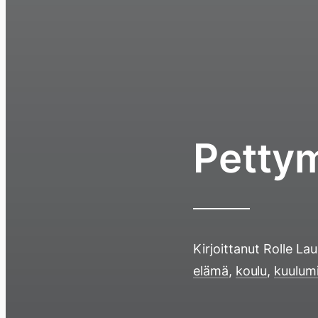
Petty
Kirjoittanut
Rolle La
elämä
,
koulu
,
kuulum