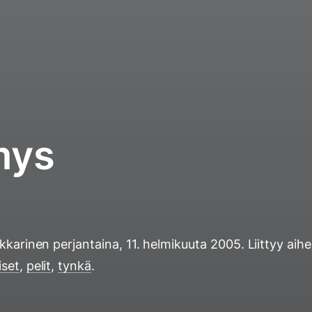
mys
ukkarinen
perjantaina, 11. helmikuuta 2005
. Liittyy aihe
iset
,
pelit
,
tynkä
.