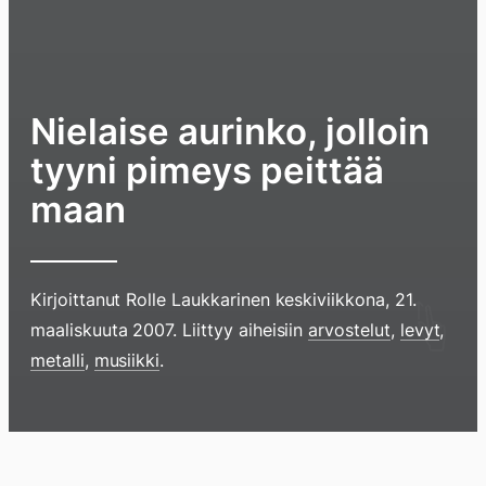
Nielaise aurinko, jolloin
tyyni pimeys peittää
maan
Kirjoittanut
Rolle Laukkarinen
keskiviikkona, 21.
Hyppää
maaliskuuta 2007
. Liittyy aiheisiin
arvostelut
,
levyt
,
sisältöö
metalli
,
musiikki
.
pyyhkim
näyttöä
sormell
Blogi
Lokikirja
Arkisto
Tietoa
Kirja