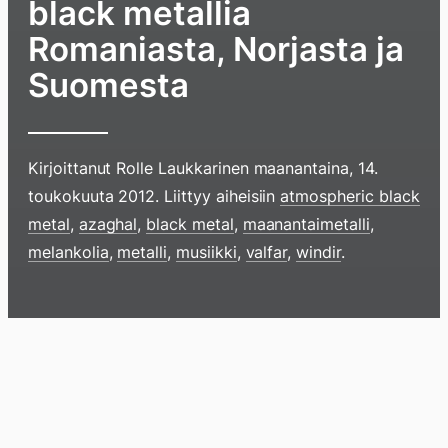
black metallia
Romaniasta, Norjasta ja
Suomesta
Kirjoittanut
Rolle Laukkarinen
maanantaina, 14.
toukokuuta 2012
. Liittyy aiheisiin
atmospheric black
metal
,
azaghal
,
black metal
,
maanantaimetalli
,
melankolia
,
metalli
,
musiikki
,
valfar
,
windir
.
Hyppää
sisältöö
pyyhkim
näyttöä
Blogi
Lokikirja
Arkisto
Tietoa
Kirja
sormell
ylöspäi
tai