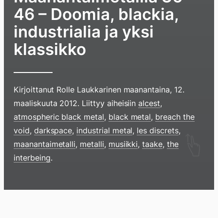
46 – Doomia, blackia,
industrialia ja yksi
klassikko
Kirjoittanut
Rolle Laukkarinen
maanantaina, 12.
maaliskuuta 2012
. Liittyy aiheisiin
alcest
,
atmospheric black metal
,
black metal
,
breach the
void
,
darkspace
,
industrial metal
,
les discrets
,
Hyppää
maanantaimetalli
,
metalli
,
musiikki
,
taake
,
the
sisältöö
interbeing
.
pyyhkim
näyttöä
sormell
Blogi
Lokikirja
Arkisto
Tietoa
Kirja
ylöspäi