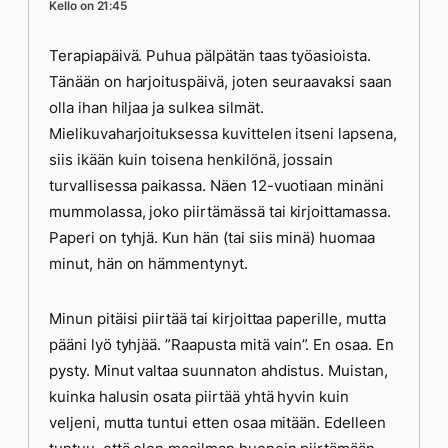
Kello on 21:45
Terapiapäivä. Puhua pälpätän taas työasioista.
Tänään on harjoituspäivä, joten seuraavaksi saan
olla ihan hiljaa ja sulkea silmät.
Mielikuvaharjoituksessa kuvittelen itseni lapsena,
siis ikään kuin toisena henkilönä, jossain
turvallisessa paikassa. Näen 12-vuotiaan minäni
mummolassa, joko piirtämässä tai kirjoittamassa.
Paperi on tyhjä. Kun hän (tai siis minä) huomaa
minut, hän on hämmentynyt.
Minun pitäisi piirtää tai kirjoittaa paperille, mutta
pääni lyö tyhjää. ”Raapusta mitä vain”. En osaa. En
pysty. Minut valtaa suunnaton ahdistus. Muistan,
kuinka halusin osata piirtää yhtä hyvin kuin
veljeni, mutta tuntui etten osaa mitään. Edelleen