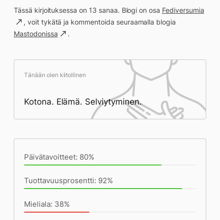
Tässä kirjoituksessa on 13 sanaa. Blogi on osa
Fediversumia
, voit tykätä ja kommentoida seuraamalla blogia
Mastodonissa
.
Tänään olen kiitollinen
Kotona. Elämä. Selviytyminen.
Päivän saavutukset kirjoittamishetkeen
(23:01) mennessä
Päivätavoitteet: 80%
Tuottavuusprosentti: 92%
Mieliala: 38%