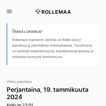
Siirry
suoraan
ROLLEMAA
sisältöön
MIKÄ LOKIKIRJA?
Rollemaan kapteenin lokikirja on Rollen kevyt
päiväkirja ja päivittäinen kirjoitushaaste. Tavoitteena
on kehittää mielenterveyttä, kirjoittamisharrastusta ja
madaltaa kynnystä itseilmaisuun.
Viikko paketissa
Perjantaina, 19. tammikuuta
2024
Kello on 23:01