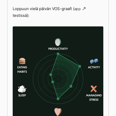
Loppuun vielä päivän VOS-graafi (
app
testissä):