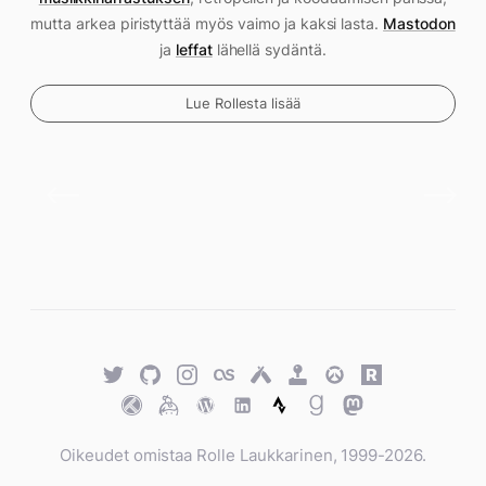
mutta arkea piristyttää myös vaimo ja kaksi lasta.
Mastodon
ja
leffat
lähellä sydäntä.
Lue Rollesta lisää
Twitter
GitHub
Twitter
Last.fm
Untappd
Retro
Overwatch
Rawg.io
Achievements
Trakt
Keybase
WordPress
WordPress
Strava
Goodreads
Mastodon
Oikeudet omistaa Rolle Laukkarinen, 1999-2026.