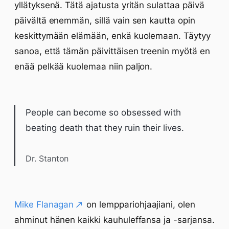
yllätyksenä. Tätä ajatusta yritän sulattaa päivä
päivältä enemmän, sillä vain sen kautta opin
keskittymään elämään, enkä kuolemaan. Täytyy
sanoa, että tämän päivittäisen treenin myötä en
enää pelkää kuolemaa niin paljon.
People can become so obsessed with
beating death that they ruin their lives.
Dr. Stanton
Mike Flanagan
on lemppariohjaajiani, olen
ahminut hänen kaikki kauhuleffansa ja -sarjansa.