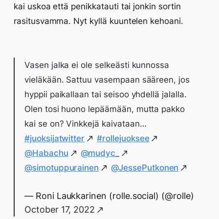
kai uskoa että penikkatauti tai jonkin sortin
rasitusvamma. Nyt kyllä kuuntelen kehoani.
Vasen jalka ei ole selkeästi kunnossa
vieläkään. Sattuu vasempaan sääreen, jos
hyppii paikallaan tai seisoo yhdellä jalalla.
Olen tosi huono lepäämään, mutta pakko
kai se on? Vinkkejä kaivataan…
#juoksijatwitter
#rollejuoksee
@Habachu
@mudyc_
@simotuppurainen
@JessePutkonen
— Roni Laukkarinen (rolle.social) (@rolle)
October 17, 2022