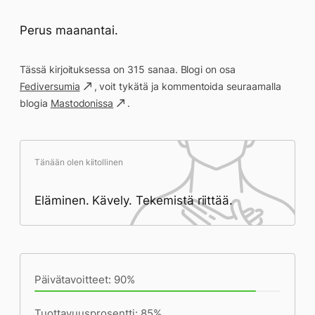
Perus maanantai.
Tässä kirjoituksessa on 315 sanaa. Blogi on osa
Fediversumia
, voit tykätä ja kommentoida seuraamalla
blogia
Mastodonissa
.
Tänään olen kiitollinen
Eläminen. Kävely. Tekemistä riittää.
Päivän saavutukset kirjoittamishetkeen
(20:56) mennessä
Päivätavoitteet: 90%
Tuottavuusprosentti: 85%