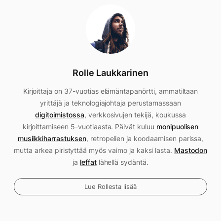
Rolle Laukkarinen
Kirjoittaja on 37-vuotias elämäntapanörtti, ammatiltaan
yrittäjä ja teknologiajohtaja perustamassaan
digitoimistossa
, verkkosivujen tekijä, koukussa
kirjoittamiseen 5-vuotiaasta. Päivät kuluu
monipuolisen
musiikkiharrastuksen
, retropelien ja koodaamisen parissa,
mutta arkea piristyttää myös vaimo ja kaksi lasta.
Mastodon
ja
leffat
lähellä sydäntä.
Lue Rollesta lisää