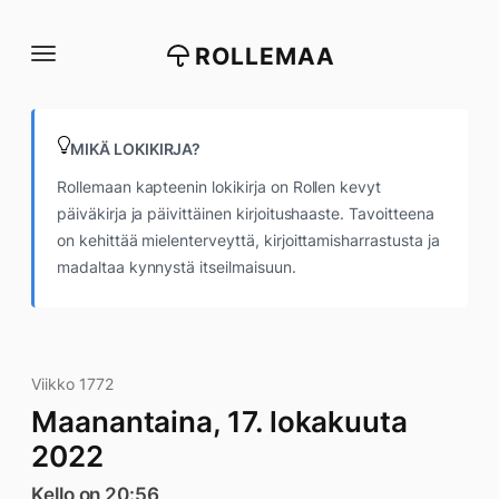
Siirry
suoraan
ROLLEMAA
sisältöön
MIKÄ LOKIKIRJA?
Rollemaan kapteenin lokikirja on Rollen kevyt
päiväkirja ja päivittäinen kirjoitushaaste. Tavoitteena
on kehittää mielenterveyttä, kirjoittamisharrastusta ja
madaltaa kynnystä itseilmaisuun.
Viikko 1772
Maanantaina, 17. lokakuuta
2022
Kello on 20:56