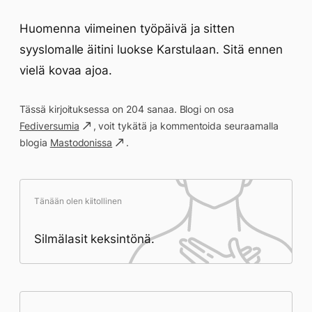
Huomenna viimeinen työpäivä ja sitten
syyslomalle äitini luokse Karstulaan. Sitä ennen
vielä kovaa ajoa.
Tässä kirjoituksessa on 204 sanaa. Blogi on osa
Fediversumia
, voit tykätä ja kommentoida seuraamalla
blogia
Mastodonissa
.
Tänään olen kiitollinen
Silmälasit keksintönä.
Päivän saavutukset kirjoittamishetkeen
(22:29) mennessä