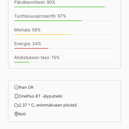
Päivätavoitteet: 90%
Tuottavuusprosentti: 67%
Mieliala: 56%
Energia: 34%
Ahdistuksen taso: 15%
Ihan OK
OnePlus 8T -älypuhelin
2.37 ° C, enimmäkseen pilvistä
Koti