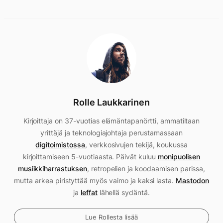
Rolle Laukkarinen
Kirjoittaja on 37-vuotias elämäntapanörtti, ammatiltaan
yrittäjä ja teknologiajohtaja perustamassaan
digitoimistossa
, verkkosivujen tekijä, koukussa
kirjoittamiseen 5-vuotiaasta. Päivät kuluu
monipuolisen
musiikkiharrastuksen
, retropelien ja koodaamisen parissa,
mutta arkea piristyttää myös vaimo ja kaksi lasta.
Mastodon
ja
leffat
lähellä sydäntä.
Lue Rollesta lisää