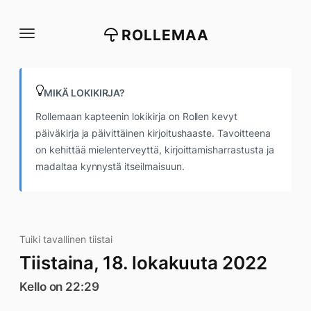
Siirry
suoraan
ROLLEMAA
sisältöön
MIKÄ LOKIKIRJA?
Rollemaan kapteenin lokikirja on Rollen kevyt
päiväkirja ja päivittäinen kirjoitushaaste. Tavoitteena
on kehittää mielenterveyttä, kirjoittamisharrastusta ja
madaltaa kynnystä itseilmaisuun.
Tuiki tavallinen tiistai
Tiistaina, 18. lokakuuta 2022
Kello on 22:29