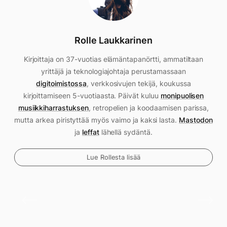
Rolle Laukkarinen
Kirjoittaja on 37-vuotias elämäntapanörtti, ammatiltaan
yrittäjä ja teknologiajohtaja perustamassaan
digitoimistossa
, verkkosivujen tekijä, koukussa
kirjoittamiseen 5-vuotiaasta. Päivät kuluu
monipuolisen
musiikkiharrastuksen
, retropelien ja koodaamisen parissa,
mutta arkea piristyttää myös vaimo ja kaksi lasta.
Mastodon
ja
leffat
lähellä sydäntä.
Lue Rollesta lisää