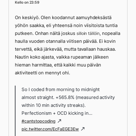
Kello on 23:59
On keskiyö. Olen koodannut aamuyhdeksästä
yöhön saakka, eli yhteensä noin viisitoista tuntia
putkeen. Onhan näitä joskus
, nopealla
silloin tällöin
haulla vuoden otannalla viitisen päivää. Ei kovin
tervettä, eikä järkevää, mutta tavallaan hauskaa.
Nautin koko ajasta, vaikka rupeaman jälkeen
hieman harmittaa, että kaikki muu päivän
aktiviteetti on mennyt ohi.
So I coded from morning to midnight
almost straight. +565.8% (measured activity
within 10 min activity streaks).
Perfectionism + OCD kicking in…
#cantstopcoding
pic.twitter.com/EcFaEGE3Ew