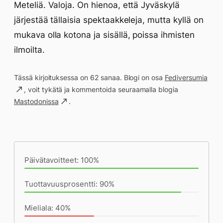
Meteliä. Valoja. On hienoa, että Jyväskylä
järjestää tällaisia spektaakkeleja, mutta kyllä on
mukava olla kotona ja sisällä, poissa ihmisten
ilmoilta.
Tässä kirjoituksessa on 62 sanaa. Blogi on osa
Fediversumia
, voit tykätä ja kommentoida seuraamalla blogia
Mastodonissa
.
Päivän saavutukset kirjoittamishetkeen
(23:08) mennessä
Päivätavoitteet: 100%
Tuottavuusprosentti: 90%
Mieliala: 40%