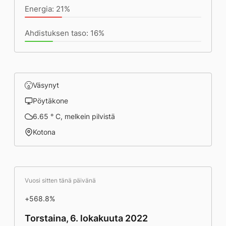
Energia: 21%
Ahdistuksen taso: 16%
Väsynyt
Pöytäkone
6.65 ° C, melkein pilvistä
Kotona
Vuosi sitten tänä päivänä
+568.8%
Torstaina, 6. lokakuuta 2022