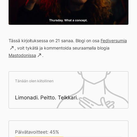
Tässä kirjoituksessa on 21 sanaa. Blogi on osa
Fediversumia
, voit tykätä ja kommentoida seuraamalla blogia
Mastodonissa
.
Tänään olen kiitollinen
Limonadi. Peitto. Telkkari.
Päivän saavutukset kirjoittamishetkeen
(21:11) mennessä
Päivätavoitteet: 45%