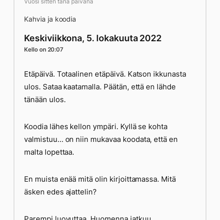
Vuosi sitten tänä päivänä
Kahvia ja koodia
Keskiviikkona, 5. lokakuuta 2022
Kello on 20:07
Etäpäivä. Totaalinen etäpäivä. Katson ikkunasta
ulos. Sataa kaatamalla. Päätän, että en lähde
tänään ulos.
Koodia lähes kellon ympäri. Kyllä se kohta
valmistuu… on niin mukavaa koodata, että en
malta lopettaa.
En muista enää mitä olin kirjoittamassa. Mitä
äsken edes ajattelin?
Parempi luovuttaa. Huomenna jatkuu.