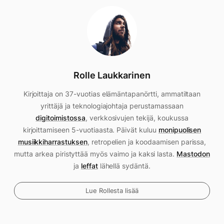
Rolle Laukkarinen
Kirjoittaja on 37-vuotias elämäntapanörtti, ammatiltaan
yrittäjä ja teknologiajohtaja perustamassaan
digitoimistossa
, verkkosivujen tekijä, koukussa
kirjoittamiseen 5-vuotiaasta. Päivät kuluu
monipuolisen
musiikkiharrastuksen
, retropelien ja koodaamisen parissa,
mutta arkea piristyttää myös vaimo ja kaksi lasta.
Mastodon
ja
leffat
lähellä sydäntä.
Lue Rollesta lisää