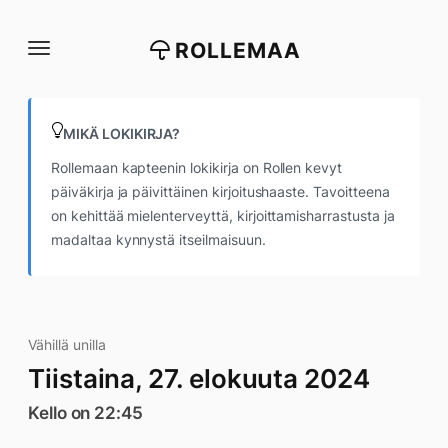
Siirry
suoraan
ROLLEMAA
sisältöön
MIKÄ LOKIKIRJA?
Rollemaan kapteenin lokikirja on Rollen kevyt
päiväkirja ja päivittäinen kirjoitushaaste. Tavoitteena
on kehittää mielenterveyttä, kirjoittamisharrastusta ja
madaltaa kynnystä itseilmaisuun.
Vähillä unilla
Tiistaina, 27. elokuuta 2024
Kello on 22:45