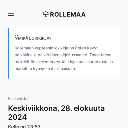
Siirry
suoraan
ROLLEMAA
sisältöön
MIKÄ LOKIKIRJA?
Rollemaan kapteenin lokikirja on Rollen kevyt
päiväkirja ja päivittäinen kirjoitushaaste. Tavoitteena
on kehittää mielenterveyttä, kirjoittamisharrastusta ja
madaltaa kynnystä itseilmaisuun.
Keskiviikko
Keskiviikkona, 28. elokuuta
2024
Kello on 23:57