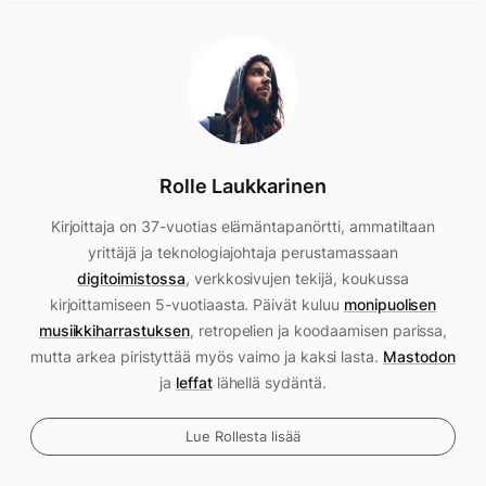
Rolle Laukkarinen
Kirjoittaja on 37-vuotias elämäntapanörtti, ammatiltaan
yrittäjä ja teknologiajohtaja perustamassaan
digitoimistossa
, verkkosivujen tekijä, koukussa
kirjoittamiseen 5-vuotiaasta. Päivät kuluu
monipuolisen
musiikkiharrastuksen
, retropelien ja koodaamisen parissa,
mutta arkea piristyttää myös vaimo ja kaksi lasta.
Mastodon
ja
leffat
lähellä sydäntä.
Lue Rollesta lisää