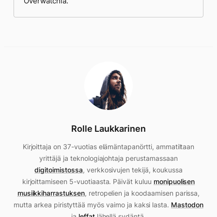
Overwatchia.
Rolle Laukkarinen
Kirjoittaja on 37-vuotias elämäntapanörtti, ammatiltaan
yrittäjä ja teknologiajohtaja perustamassaan
digitoimistossa
, verkkosivujen tekijä, koukussa
kirjoittamiseen 5-vuotiaasta. Päivät kuluu
monipuolisen
musiikkiharrastuksen
, retropelien ja koodaamisen parissa,
mutta arkea piristyttää myös vaimo ja kaksi lasta.
Mastodon
ja
leffat
lähellä sydäntä.