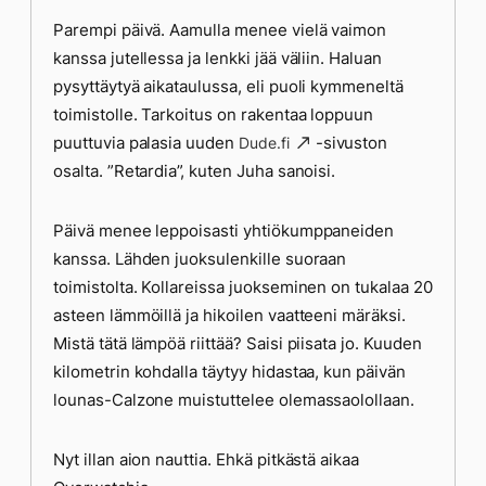
Parempi päivä. Aamulla menee vielä vaimon
kanssa jutellessa ja lenkki jää väliin. Haluan
pysyttäytyä aikataulussa, eli puoli kymmeneltä
toimistolle. Tarkoitus on rakentaa loppuun
puuttuvia palasia uuden
-sivuston
Dude.fi
osalta. ”Retardia”, kuten Juha sanoisi.
Päivä menee leppoisasti yhtiökumppaneiden
kanssa. Lähden juoksulenkille suoraan
toimistolta. Kollareissa juokseminen on tukalaa 20
asteen lämmöillä ja hikoilen vaatteeni märäksi.
Mistä tätä lämpöä riittää? Saisi piisata jo. Kuuden
kilometrin kohdalla täytyy hidastaa, kun päivän
lounas-Calzone muistuttelee olemassaolollaan.
Nyt illan aion nauttia. Ehkä pitkästä aikaa