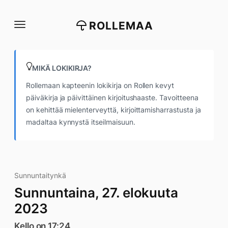
Siirry
suoraan
ROLLEMAA
sisältöön
MIKÄ LOKIKIRJA?
Rollemaan kapteenin lokikirja on Rollen kevyt
päiväkirja ja päivittäinen kirjoitushaaste. Tavoitteena
on kehittää mielenterveyttä, kirjoittamisharrastusta ja
madaltaa kynnystä itseilmaisuun.
Sunnuntaitynkä
Sunnuntaina, 27. elokuuta
2023
Kello on 17:24