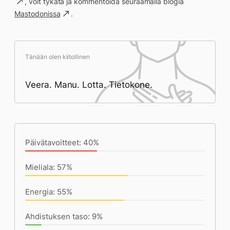
, voit tykätä ja kommentoida seuraamalla blogia
Mastodonissa
.
Tänään olen kiitollinen
Veera. Manu. Lotta. Tietokone.
Päivän saavutukset kirjoittamishetkeen
(17:24) mennessä
Päivätavoitteet: 40%
Mieliala: 57%
Energia: 55%
Ahdistuksen taso: 9%