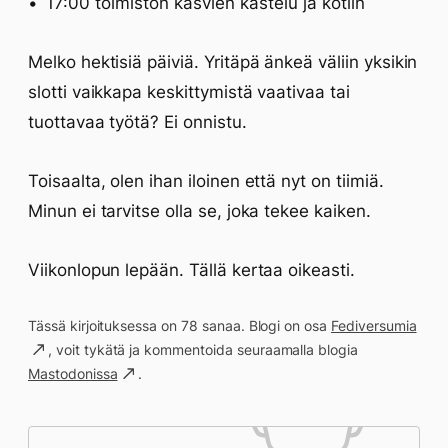
17:00 toimiston kasvien kastelu ja kotiin
Melko hektisiä päiviä. Yritäpä änkeä väliin yksikin
slotti vaikkapa keskittymistä vaativaa tai
tuottavaa työtä? Ei onnistu.
Toisaalta, olen ihan iloinen että nyt on tiimiä.
Minun ei tarvitse olla se, joka tekee kaiken.
Viikonlopun lepään. Tällä kertaa oikeasti.
Tässä kirjoituksessa on 78 sanaa. Blogi on osa
Fediversumia
, voit tykätä ja kommentoida seuraamalla blogia
Mastodonissa
.