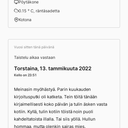
Pöytäkone
0.15 ° C, räntäsadetta
Kotona
Vuosi sitten tänä päivänä
Taistelu aikaa vastaan
Torstaina, 13. tammikuuta 2022
Kello on 23:51
Meinasin myöhästyä. Parin kuukauden
kirjoitusputki oli katketa. Tein töitä tänään
kirjaimellisesti koko päivän ja tulin äsken vasta
kotiin. Kyllä, tulin kotiin töistä noin puoli
kahdeltatoista illalla. Tai siis yöllä. Hullun
hommaa, mutta olenkin sairas mies.