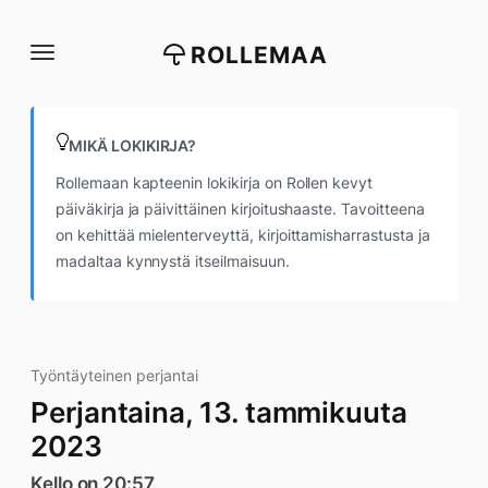
Siirry
suoraan
ROLLEMAA
sisältöön
MIKÄ LOKIKIRJA?
Rollemaan kapteenin lokikirja on Rollen kevyt
päiväkirja ja päivittäinen kirjoitushaaste. Tavoitteena
on kehittää mielenterveyttä, kirjoittamisharrastusta ja
madaltaa kynnystä itseilmaisuun.
Työntäyteinen perjantai
Perjantaina, 13. tammikuuta
2023
Kello on 20:57