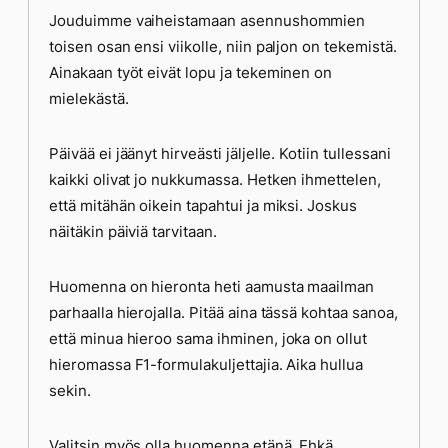
Jouduimme vaiheistamaan asennushommien
toisen osan ensi viikolle, niin paljon on tekemistä.
Ainakaan työt eivät lopu ja tekeminen on
mielekästä.
Päivää ei jäänyt hirveästi jäljelle. Kotiin tullessani
kaikki olivat jo nukkumassa. Hetken ihmettelen,
että mitähän oikein tapahtui ja miksi. Joskus
näitäkin päiviä tarvitaan.
Huomenna on hieronta heti aamusta maailman
parhaalla hierojalla. Pitää aina tässä kohtaa sanoa,
että minua hieroo sama ihminen, joka on ollut
hieromassa F1-formulakuljettajia. Aika hullua
sekin.
Valitsin myös olla huomenna etänä. Ehkä