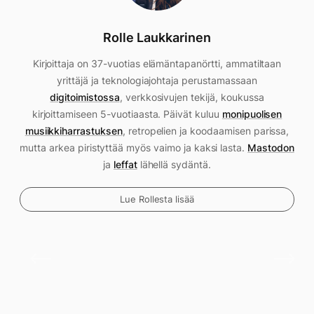
Rolle Laukkarinen
Kirjoittaja on 37-vuotias elämäntapanörtti, ammatiltaan
yrittäjä ja teknologiajohtaja perustamassaan
digitoimistossa
, verkkosivujen tekijä, koukussa
kirjoittamiseen 5-vuotiaasta. Päivät kuluu
monipuolisen
musiikkiharrastuksen
, retropelien ja koodaamisen parissa,
mutta arkea piristyttää myös vaimo ja kaksi lasta.
Mastodon
ja
leffat
lähellä sydäntä.
Lue Rollesta lisää