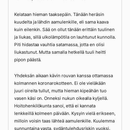
Kelataan hieman taaksepäin. Tänään heräsin
kuudelta ja lähdin aamulenkille, eli sama kaava
kuin eilenkin. Sää on ollut tänään erittäin tuulinen
ja liukas, sillä ulkolämpötila on lauhtunut kunnolla.
Piti hidastaa vauhtia satamassa, jotta en olisi
liukastunut. Mutta samalla hetkellä tuuli heitti
pipon päästä.
Yhdeksän aikaan kävin rouvan kanssa ottamassa
kolmannen koronarokotteen. Ei ole vieläkään
juuri oireita tullut, mutta hieman kipeähän tuo
vasen käsi on. Onneksi nukun oikealla kyljellä.
Hoitohenkilökunta sanoi, että ei kannata
lenkkeillä kolmeen päivään. Kysyin vielä erikseen,
milloin voisin taas lähteä aamulenkille. Kuulemma
sunnuntaina vasta, sydäntulehdusriskin vuoksi.