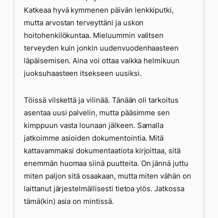
Katkeaa hyvä kymmenen päivän lenkkiputki,
mutta arvostan terveyttäni ja uskon
hoitohenkilökuntaa. Mieluummin valitsen
terveyden kuin jonkin uudenvuodenhaasteen
läpäisemisen. Aina voi ottaa vaikka helmikuun
juoksuhaasteen itsekseen uusiksi.
Töissä vilskettä ja vilinää. Tänään oli tarkoitus
asentaa uusi palvelin, mutta pääsimme sen
kimppuun vasta lounaan jälkeen. Samalla
jatkoimme asioiden dokumentointia. Mitä
kattavammaksi dokumentaatiota kirjoittaa, sitä
enemmän huomaa siinä puutteita. On jännä juttu
miten paljon sitä osaakaan, mutta miten vähän on
laittanut järjestelmällisesti tietoa ylös. Jatkossa
tämä(kin) asia on mintissä.